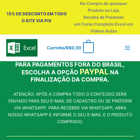
Ir
Na Compra de qualquer
para
Produto na Loja
15% DE DESCONTO EM TODO
o
Receba de Presente
O SITE VIA PIX
conteúdo
um Curso Completo Excel em
Vídeos Aulas
0
Carrinho/
R$
0,00
PARA PAGAMENTOS FORA DO BRASIL,
PAYPAL
ESCOLHA A OPÇÃO
NA
FINALIZAÇÃO DA COMPRA.
ATENÇÃO: APÓS A COMPRA TODO O CONTEÚDO SERÁ
ENVIADO PARA SEU E-MAIL DE CADASTRO OU SE PREFERIR
VIA WHATSAPP. PARA RECEBER VIA WHATSAPP, ABRA
NOSSO WHATSAPP E INFORME O SEU E-MAIL E O PRODUTO
COMPRADO.
--------------------------------------------------------------------