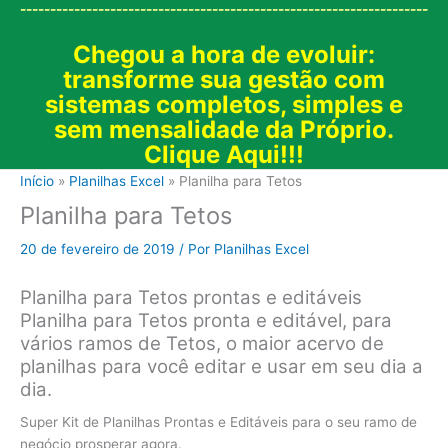
--------------------------------------------------------------------
Chegou a hora de evoluir:
transforme sua gestão com
sistemas completos, simples e
sem mensalidade da Próprio.
Clique Aqui!!!
Início
Planilhas Excel
Planilha para Tetos
Planilha para Tetos
20 de fevereiro de 2019
/ Por
Planilhas Excel
Planilha para Tetos prontas e editáveis
Planilha para Tetos pronta e editável, para
vários ramos de Tetos, o maior acervo de
planilhas para você editar e usar em seu dia a
dia.
Super Kit de Planilhas Prontas e Editáveis para o seu ramo de
negócio prosperar agora.