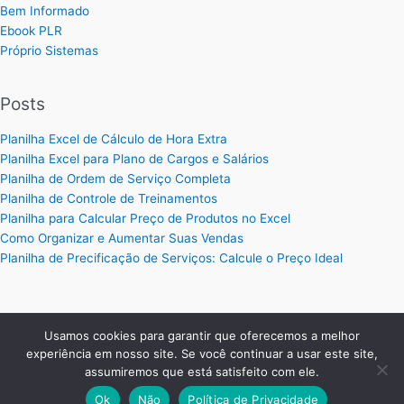
Bem Informado
Ebook PLR
Próprio Sistemas
Posts
Planilha Excel de Cálculo de Hora Extra
Planilha Excel para Plano de Cargos e Salários
Planilha de Ordem de Serviço Completa
Planilha de Controle de Treinamentos
Planilha para Calcular Preço de Produtos no Excel
Como Organizar e Aumentar Suas Vendas
Planilha de Precificação de Serviços: Calcule o Preço Ideal
Usamos cookies para garantir que oferecemos a melhor
Copyright © 2026 Planilhas Excel | Criado por:
MKT Produtos
experiência em nosso site. Se você continuar a usar este site,
Digitais
.
assumiremos que está satisfeito com ele.
Ok
Não
Política de Privacidade