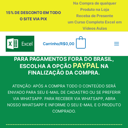
Ir
Na Compra de qualquer
para
Produto na Loja
15% DE DESCONTO EM TODO
o
Receba de Presente
O SITE VIA PIX
conteúdo
um Curso Completo Excel em
Vídeos Aulas
0
Carrinho/
R$
0,00
PARA PAGAMENTOS FORA DO BRASIL,
PAYPAL
ESCOLHA A OPÇÃO
NA
FINALIZAÇÃO DA COMPRA.
ATENÇÃO: APÓS A COMPRA TODO O CONTEÚDO SERÁ
ENVIADO PARA SEU E-MAIL DE CADASTRO OU SE PREFERIR
VIA WHATSAPP. PARA RECEBER VIA WHATSAPP, ABRA
NOSSO WHATSAPP E INFORME O SEU E-MAIL E O PRODUTO
COMPRADO.
--------------------------------------------------------------------