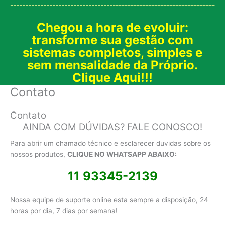
--------------------------------------------------------------------
Chegou a hora de evoluir:
transforme sua gestão com
sistemas completos, simples e
sem mensalidade da Próprio.
Clique Aqui!!!
Contato
Contato
AINDA COM DÚVIDAS? FALE CONOSCO!
Para abrir um chamado técnico e esclarecer duvidas sobre os
nossos produtos,
CLIQUE NO WHATSAPP ABAIXO:
11 93345-2139
Nossa equipe de suporte online esta sempre a disposição, 24
horas por dia, 7 dias por semana!