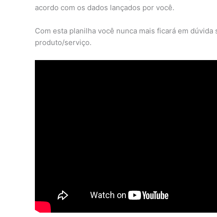
acordo com os dados lançados por você.
Com esta planilha você nunca mais ficará em dúvida 
produto/serviço.