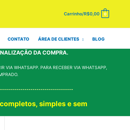
Carrinho/
R$
0,00
0
CONTATO
ÁREA DE CLIENTES
BLOG
INALIZAÇÃO DA COMPRA.
R VIA WHATSAPP. PARA RECEBER VIA WHATSAPP,
MPRADO.
------------------------------------
 completos, simples e sem
!