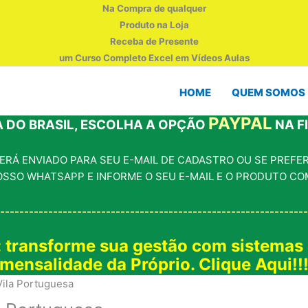
Na Compra de qualquer
Produto na Loja
Receba de Presente
um Curso Completo Excel em Vídeos Aulas
HOME
QUEM SOMOS
PAYPAL
 DO BRASIL, ESCOLHA A OPÇÃO
NA F
RÁ ENVIADO PARA SEU E-MAIL DE CADASTRO OU SE PREFERI
OSSO WHATSAPP E INFORME O SEU E-MAIL E O PRODUTO CO
----------------------------------------------------------------
: transforme sua gestão com sistemas
mensalidade da Próprio. Clique Aqui!!
Vila Portuguesa