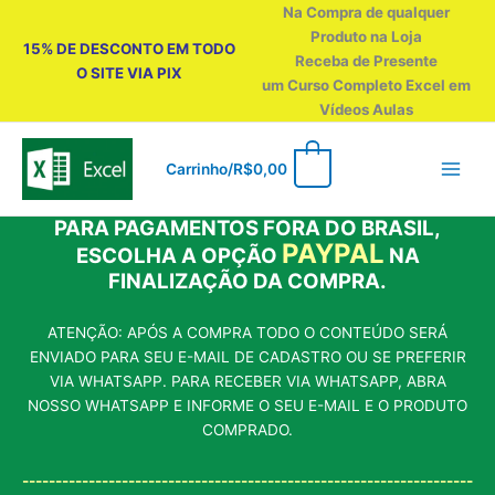
Ir
Na Compra de qualquer
para
Produto na Loja
15% DE DESCONTO EM TODO
o
Receba de Presente
O SITE VIA PIX
conteúdo
um Curso Completo Excel em
Vídeos Aulas
0
Carrinho/
R$
0,00
PARA PAGAMENTOS FORA DO BRASIL,
PAYPAL
ESCOLHA A OPÇÃO
NA
FINALIZAÇÃO DA COMPRA.
ATENÇÃO: APÓS A COMPRA TODO O CONTEÚDO SERÁ
ENVIADO PARA SEU E-MAIL DE CADASTRO OU SE PREFERIR
VIA WHATSAPP. PARA RECEBER VIA WHATSAPP, ABRA
NOSSO WHATSAPP E INFORME O SEU E-MAIL E O PRODUTO
COMPRADO.
--------------------------------------------------------------------