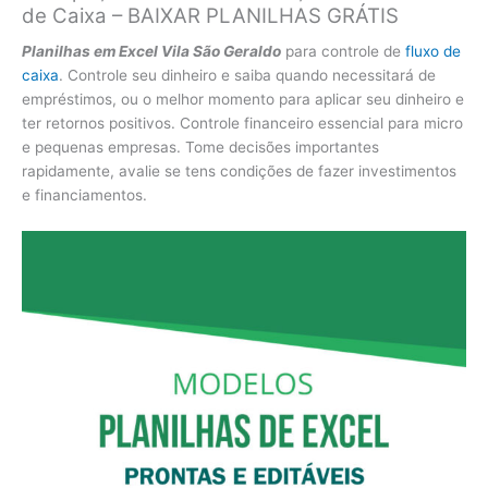
de Caixa – BAIXAR PLANILHAS GRÁTIS
Planilhas em Excel Vila São Geraldo
para controle de
fluxo de
caixa
. Controle seu dinheiro e saiba quando necessitará de
empréstimos, ou o melhor momento para aplicar seu dinheiro e
ter retornos positivos. Controle financeiro essencial para micro
e pequenas empresas. Tome decisões importantes
rapidamente, avalie se tens condições de fazer investimentos
e financiamentos.