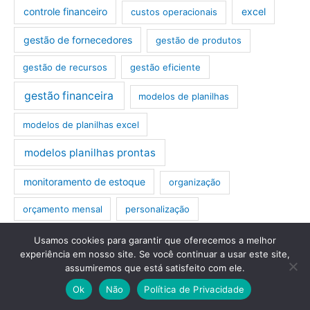
controle financeiro
excel
custos operacionais
gestão de fornecedores
gestão de produtos
gestão de recursos
gestão eficiente
gestão financeira
modelos de planilhas
modelos de planilhas excel
modelos planilhas prontas
monitoramento de estoque
organização
orçamento mensal
personalização
planilha
planejamento financeiro
Usamos cookies para garantir que oferecemos a melhor
experiência em nosso site. Se você continuar a usar este site,
assumiremos que está satisfeito com ele.
planilha de custos operacionais
planilha empresarial
Ok
Não
Política de Privacidade
planilha excel
planilha excel lavanderia