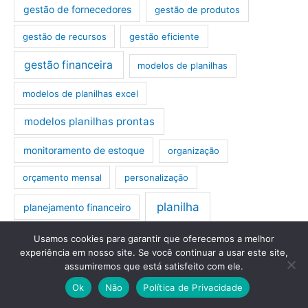
gestão de fornecedores
gestão de produtos
gestão de recursos
gestão eficiente
gestão financeira
modelos de planilhas
modelos de planilhas excel
modelos planilhas prontas
monitoramento de estoque
organização
orçamento mensal
personalização
planilha
planejamento financeiro
planilha de custos operacionais
planilha empresarial
Usamos cookies para garantir que oferecemos a melhor
experiência em nosso site. Se você continuar a usar este site,
assumiremos que está satisfeito com ele.
planilha excel
planilha excel lavanderia
Ok
Não
Política de Privacidade
planilha horas extras
planilha orçamento