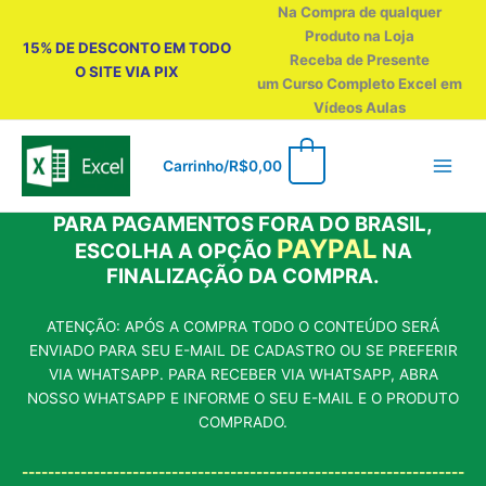
Ir
Na Compra de qualquer
para
Produto na Loja
15% DE DESCONTO EM TODO
o
Receba de Presente
O SITE VIA PIX
conteúdo
um Curso Completo Excel em
Vídeos Aulas
0
Carrinho/
R$
0,00
PARA PAGAMENTOS FORA DO BRASIL,
PAYPAL
ESCOLHA A OPÇÃO
NA
FINALIZAÇÃO DA COMPRA.
ATENÇÃO: APÓS A COMPRA TODO O CONTEÚDO SERÁ
ENVIADO PARA SEU E-MAIL DE CADASTRO OU SE PREFERIR
VIA WHATSAPP. PARA RECEBER VIA WHATSAPP, ABRA
NOSSO WHATSAPP E INFORME O SEU E-MAIL E O PRODUTO
COMPRADO.
--------------------------------------------------------------------