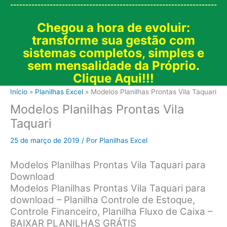
--------------------------------------------------------------------
Chegou a hora de evoluir:
transforme sua gestão com
sistemas completos, simples e
sem mensalidade da Próprio.
Clique Aqui!!!
Início
Planilhas Excel
Modelos Planilhas Prontas Vila Taquari
Modelos Planilhas Prontas Vila
Taquari
25 de março de 2019
/ Por
Planilhas Excel
Modelos Planilhas Prontas Vila Taquari para
Download
Modelos Planilhas Prontas Vila Taquari para
download – Planilha Controle de Estoque,
Controle Financeiro, Planilha Fluxo de Caixa –
BAIXAR PLANILHAS GRÁTIS