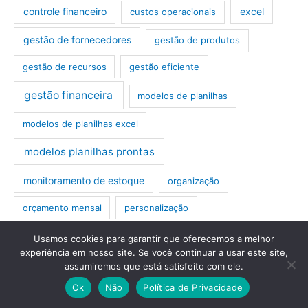
controle financeiro
excel
custos operacionais
gestão de fornecedores
gestão de produtos
gestão de recursos
gestão eficiente
gestão financeira
modelos de planilhas
modelos de planilhas excel
modelos planilhas prontas
monitoramento de estoque
organização
orçamento mensal
personalização
planilha
planejamento financeiro
Usamos cookies para garantir que oferecemos a melhor
experiência em nosso site. Se você continuar a usar este site,
assumiremos que está satisfeito com ele.
planilha de custos operacionais
planilha empresarial
Ok
Não
Política de Privacidade
planilha excel
planilha excel lavanderia