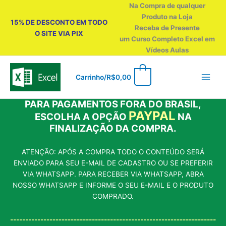
Ir
Na Compra de qualquer
para
Produto na Loja
15% DE DESCONTO EM TODO
o
Receba de Presente
O SITE VIA PIX
conteúdo
um Curso Completo Excel em
Vídeos Aulas
0
Carrinho/
R$
0,00
PARA PAGAMENTOS FORA DO BRASIL,
PAYPAL
ESCOLHA A OPÇÃO
NA
FINALIZAÇÃO DA COMPRA.
ATENÇÃO: APÓS A COMPRA TODO O CONTEÚDO SERÁ
ENVIADO PARA SEU E-MAIL DE CADASTRO OU SE PREFERIR
VIA WHATSAPP. PARA RECEBER VIA WHATSAPP, ABRA
NOSSO WHATSAPP E INFORME O SEU E-MAIL E O PRODUTO
COMPRADO.
--------------------------------------------------------------------