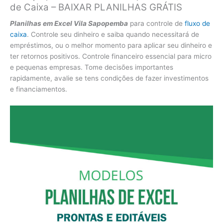
de Caixa – BAIXAR PLANILHAS GRÁTIS
Planilhas em Excel Vila Sapopemba
para controle de
fluxo de
caixa
. Controle seu dinheiro e saiba quando necessitará de
empréstimos, ou o melhor momento para aplicar seu dinheiro e
ter retornos positivos. Controle financeiro essencial para micro
e pequenas empresas. Tome decisões importantes
rapidamente, avalie se tens condições de fazer investimentos
e financiamentos.