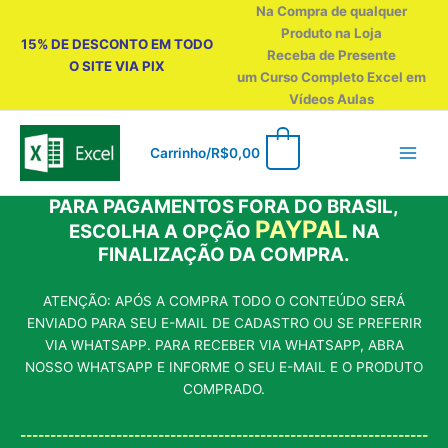
Ir
Na Compra de qualquer
para
Produto na Loja
15% DE DESCONTO EM TODO
o
Receba de Presente
O SITE VIA PIX
conteúdo
um Curso Completo Excel em
Vídeos Aulas
0
Carrinho/
R$
0,00
PARA PAGAMENTOS FORA DO BRASIL,
PAYPAL
ESCOLHA A OPÇÃO
NA
FINALIZAÇÃO DA COMPRA.
ATENÇÃO: APÓS A COMPRA TODO O CONTEÚDO SERÁ
ENVIADO PARA SEU E-MAIL DE CADASTRO OU SE PREFERIR
VIA WHATSAPP. PARA RECEBER VIA WHATSAPP, ABRA
NOSSO WHATSAPP E INFORME O SEU E-MAIL E O PRODUTO
COMPRADO.
--------------------------------------------------------------------