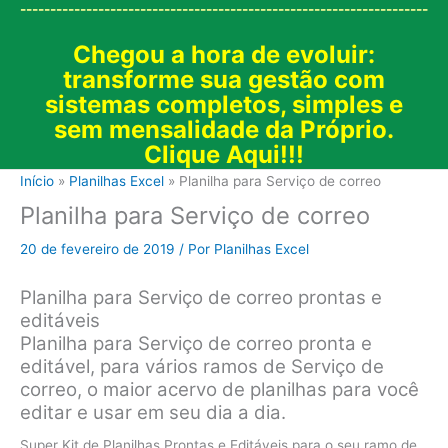
--------------------------------------------------------------------
Chegou a hora de evoluir:
transforme sua gestão com
sistemas completos, simples e
sem mensalidade da Próprio.
Clique Aqui!!!
Início
Planilhas Excel
Planilha para Serviço de correo
Planilha para Serviço de correo
20 de fevereiro de 2019
/ Por
Planilhas Excel
Planilha para Serviço de correo prontas e
editáveis
Planilha para Serviço de correo pronta e
editável, para vários ramos de Serviço de
correo, o maior acervo de planilhas para você
editar e usar em seu dia a dia.
Super Kit de Planilhas Prontas e Editáveis para o seu ramo de