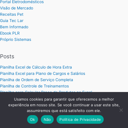
Portal Eletrodomésticos
Visão de Mercado
Receitas Pet
Guia Tec Lar
Bem Informado
Ebook PLR
Próprio Sistemas
Posts
Planilha Excel de Cálculo de Hora Extra
Planilha Excel para Plano de Cargos e Salários
Planilha de Ordem de Serviço Completa
Planilha de Controle de Treinamentos
Planilha para Calcular Preço de Produtos no Excel
Como Organizar e Aumentar Suas Vendas
Usamos cookies para garantir que oferecemos a melhor
Planilha de Precificação de Serviços: Calcule o Preço Ideal
experiência em nosso site. Se você continuar a usar este site,
assumiremos que está satisfeito com ele.
Ok
Não
Política de Privacidade