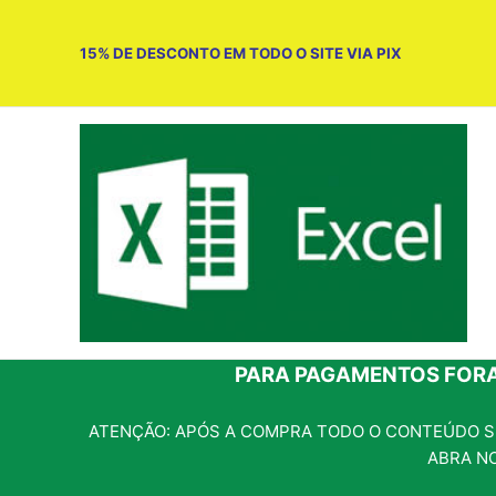
Ir
para
15% DE DESCONTO EM TODO O SITE VIA PIX
o
conteúdo
PARA PAGAMENTOS FORA
ATENÇÃO: APÓS A COMPRA TODO O CONTEÚDO SE
ABRA N