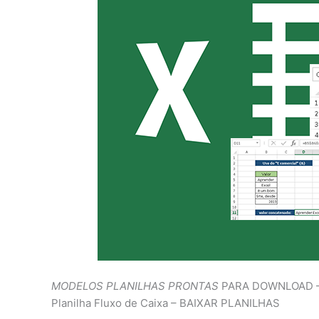
MODELOS PLANILHAS PRONTAS
PARA DOWNLOAD – Pl
Planilha Fluxo de Caixa – BAIXAR PLANILHAS