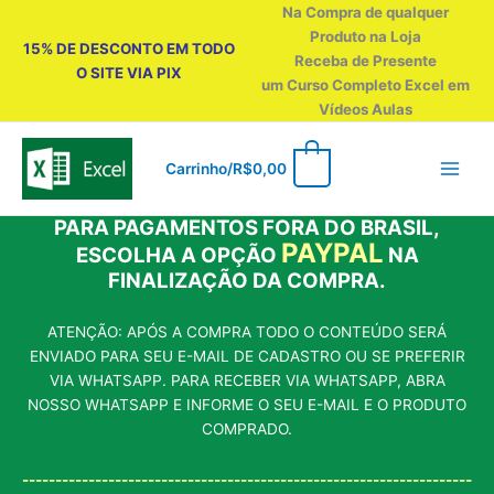
Ir
Na Compra de qualquer
para
Produto na Loja
15% DE DESCONTO EM TODO
o
Receba de Presente
O SITE VIA PIX
conteúdo
um Curso Completo Excel em
Vídeos Aulas
0
Carrinho/
R$
0,00
PARA PAGAMENTOS FORA DO BRASIL,
PAYPAL
ESCOLHA A OPÇÃO
NA
FINALIZAÇÃO DA COMPRA.
ATENÇÃO: APÓS A COMPRA TODO O CONTEÚDO SERÁ
ENVIADO PARA SEU E-MAIL DE CADASTRO OU SE PREFERIR
VIA WHATSAPP. PARA RECEBER VIA WHATSAPP, ABRA
NOSSO WHATSAPP E INFORME O SEU E-MAIL E O PRODUTO
COMPRADO.
--------------------------------------------------------------------