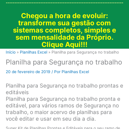
--------------------------------------------------------------------
Chegou a hora de evoluir:
transforme sua gestão com
sistemas completos, simples e
sem mensalidade da Próprio.
Clique Aqui!!!
Início
Planilhas Excel
Planilha para Segurança no trabalho
Planilha para Segurança no trabalho
20 de fevereiro de 2019
/ Por
Planilhas Excel
Planilha para Segurança no trabalho prontas e
editáveis
Planilha para Segurança no trabalho pronta e
editável, para vários ramos de Segurança no
trabalho, o maior acervo de planilhas para
você editar e usar em seu dia a dia.
Super Kit de Planilhas Prontas e Editáveis para o seu ramo de