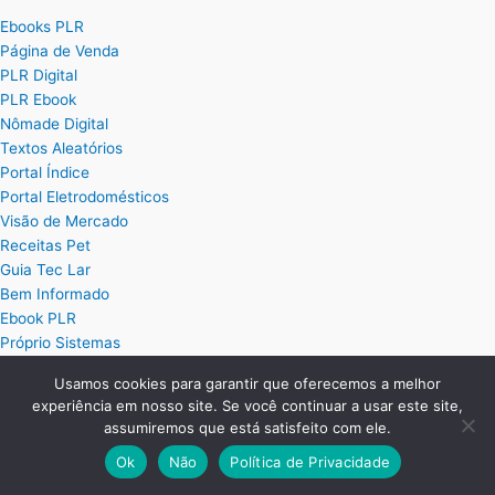
Ebooks PLR
Página de Venda
PLR Digital
PLR Ebook
Nômade Digital
Textos Aleatórios
Portal Índice
Portal Eletrodomésticos
Visão de Mercado
Receitas Pet
Guia Tec Lar
Bem Informado
Ebook PLR
Próprio Sistemas
Usamos cookies para garantir que oferecemos a melhor
Posts
experiência em nosso site. Se você continuar a usar este site,
assumiremos que está satisfeito com ele.
Planilha Excel de Cálculo de Hora Extra
Ok
Não
Política de Privacidade
Planilha Excel para Plano de Cargos e Salários