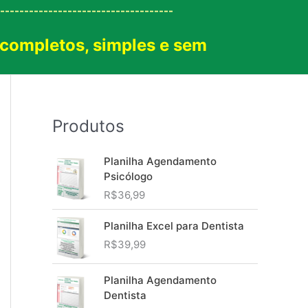
------------------------------------
 completos, simples e sem
!
Produtos
Planilha Agendamento
Psicólogo
R$
36,99
Planilha Excel para Dentista
R$
39,99
Planilha Agendamento
Dentista