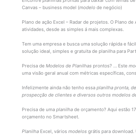
Encontre
planilhas prontas
para baixar com temas de
Canvas – business model (
modelo
de negócio)
Plano de ação Excel – Radar de projetos. O Plano d
atividades, desde as simples á mais complexas.
Tem uma empresa e busca uma solução rápida e fácil 
solução ideal, simples e gratuita de planilha para Part
Precisa de
Modelos de Planilhas
prontos? … Este
mod
uma visão geral anual com métricas específicas, cons
Infelizmente ainda não tenho essa
planilha pronta, d
prospecção de clientes e diversos outros modelos de
Precisa de uma
planilha
de orçamento? Aqui estão 1
orçamento no Smartsheet.
Planilha
Excel, vários
modelos
grátis para download