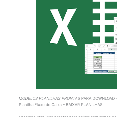
MODELOS PLANILHAS PRONTAS
PARA DOWNLOAD – Pl
Planilha Fluxo de Caixa – BAIXAR PLANILHAS