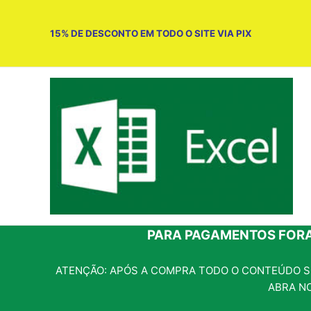
Ir
para
15% DE DESCONTO EM TODO O SITE VIA PIX
o
conteúdo
PARA PAGAMENTOS FORA
ATENÇÃO: APÓS A COMPRA TODO O CONTEÚDO SE
ABRA N