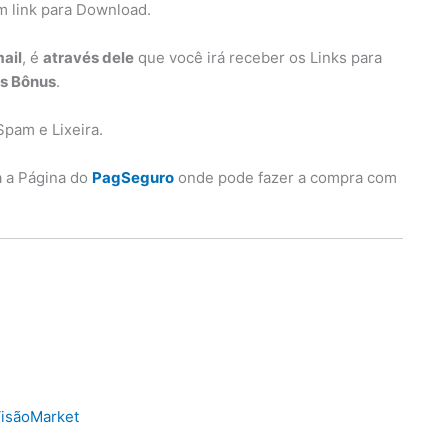
m link para Download.
ail
, é
através dele
que você irá receber os Links para
os Bônus
.
Spam e Lixeira.
a a Página do
PagSeguro
onde pode fazer a compra com
isãoMarket