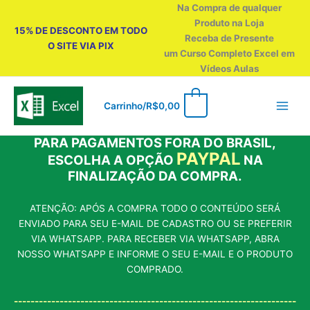
Ir
Na Compra de qualquer
para
Produto na Loja
15% DE DESCONTO EM TODO
o
Receba de Presente
O SITE VIA PIX
conteúdo
um Curso Completo Excel em
Vídeos Aulas
0
Carrinho/
R$
0,00
PARA PAGAMENTOS FORA DO BRASIL,
PAYPAL
ESCOLHA A OPÇÃO
NA
FINALIZAÇÃO DA COMPRA.
ATENÇÃO: APÓS A COMPRA TODO O CONTEÚDO SERÁ
ENVIADO PARA SEU E-MAIL DE CADASTRO OU SE PREFERIR
VIA WHATSAPP. PARA RECEBER VIA WHATSAPP, ABRA
NOSSO WHATSAPP E INFORME O SEU E-MAIL E O PRODUTO
COMPRADO.
--------------------------------------------------------------------