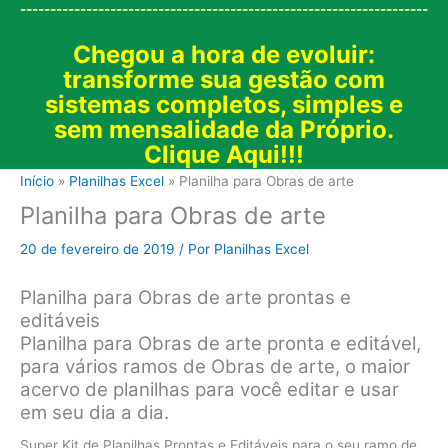
--------------------------------------------------------------------
Chegou a hora de evoluir:
transforme sua gestão com
sistemas completos, simples e
sem mensalidade da Próprio.
Clique Aqui!!!
Início
Planilhas Excel
Planilha para Obras de arte
Planilha para Obras de arte
20 de fevereiro de 2019
/ Por
Planilhas Excel
Planilha para Obras de arte prontas e
editáveis
Planilha para Obras de arte pronta e editável,
para vários ramos de Obras de arte, o maior
acervo de planilhas para você editar e usar
em seu dia a dia.
Super Kit de Planilhas Prontas e Editáveis para o seu ramo de