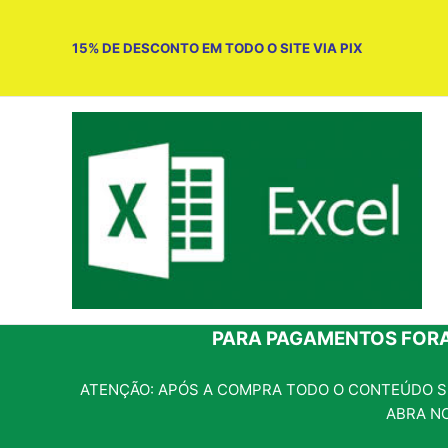
Ir
para
15% DE DESCONTO EM TODO O SITE VIA PIX
o
conteúdo
PARA PAGAMENTOS FORA
ATENÇÃO: APÓS A COMPRA TODO O CONTEÚDO SE
ABRA N