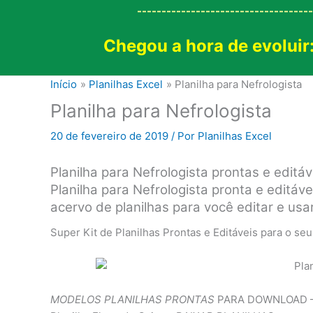
------------------------------------
Chegou a hora de evoluir
Início
Planilhas Excel
Planilha para Nefrologista
Planilha para Nefrologista
20 de fevereiro de 2019
/ Por
Planilhas Excel
Planilha para Nefrologista prontas e editáv
Planilha para Nefrologista pronta e editáve
acervo de planilhas para você editar e usar
Super Kit de Planilhas Prontas e Editáveis para o se
MODELOS PLANILHAS PRONTAS
PARA DOWNLOAD – Pl