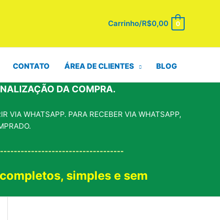
Carrinho/
R$
0,00
0
CONTATO
ÁREA DE CLIENTES
BLOG
INALIZAÇÃO DA COMPRA.
R VIA WHATSAPP. PARA RECEBER VIA WHATSAPP,
MPRADO.
------------------------------------
 completos, simples e sem
!