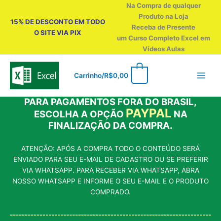
Ir
Na Compra de qualquer
para
Produto na Loja
15% DE DESCONTO EM TODO
o
Receba de Presente
O SITE VIA PIX
conteúdo
um Curso Completo Excel em
Vídeos Aulas
0
Carrinho/
R$
0,00
PARA PAGAMENTOS FORA DO BRASIL,
PAYPAL
ESCOLHA A OPÇÃO
NA
FINALIZAÇÃO DA COMPRA.
ATENÇÃO: APÓS A COMPRA TODO O CONTEÚDO SERÁ
ENVIADO PARA SEU E-MAIL DE CADASTRO OU SE PREFERIR
VIA WHATSAPP. PARA RECEBER VIA WHATSAPP, ABRA
NOSSO WHATSAPP E INFORME O SEU E-MAIL E O PRODUTO
COMPRADO.
--------------------------------------------------------------------