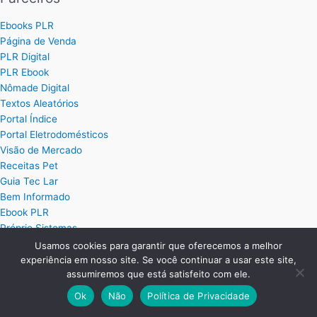
Ebooks PLR
Página de Venda
PLR Digital
PLR Ebook
Nômade Digital
Textos Aleatórios
Portal Índice
Portal Eletrodomésticos
Visão de Mercado
Receitas Pet
Guia Tec Lar
Bem Informado
Ebook PLR
Próprio Sistemas
Usamos cookies para garantir que oferecemos a melhor
experiência em nosso site. Se você continuar a usar este site,
Posts
assumiremos que está satisfeito com ele.
Ok
Não
Política de Privacidade
Planilha Excel de Cálculo de Hora Extra
Planilha Excel para Plano de Cargos e Salários