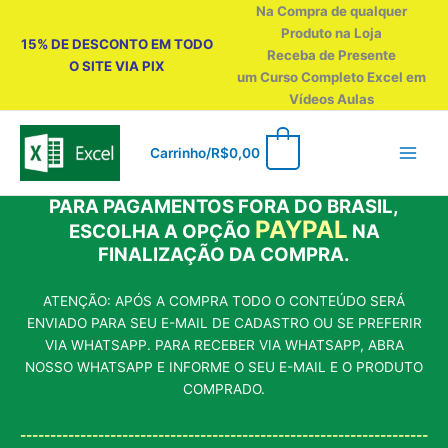
Ir
Na Compra de qualquer
para
Produto na Loja
15% DE DESCONTO EM TODO
o
Receba de Presente
O SITE VIA PIX
conteúdo
um Curso Completo Excel em
Vídeos Aulas
0
Carrinho/
R$
0,00
PARA PAGAMENTOS FORA DO BRASIL,
PAYPAL
ESCOLHA A OPÇÃO
NA
FINALIZAÇÃO DA COMPRA.
ATENÇÃO: APÓS A COMPRA TODO O CONTEÚDO SERÁ
ENVIADO PARA SEU E-MAIL DE CADASTRO OU SE PREFERIR
VIA WHATSAPP. PARA RECEBER VIA WHATSAPP, ABRA
NOSSO WHATSAPP E INFORME O SEU E-MAIL E O PRODUTO
COMPRADO.
--------------------------------------------------------------------