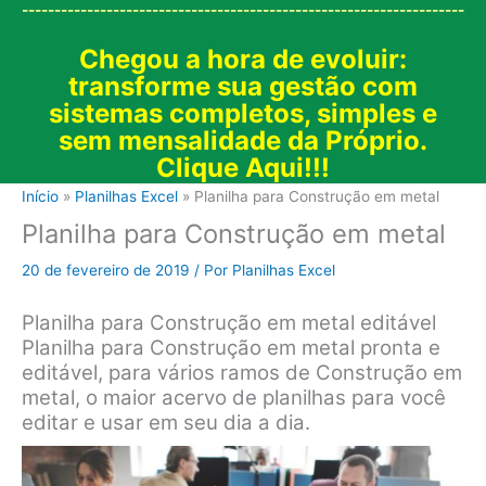
--------------------------------------------------------------------
Chegou a hora de evoluir:
transforme sua gestão com
sistemas completos, simples e
sem mensalidade da Próprio.
Clique Aqui!!!
Início
Planilhas Excel
Planilha para Construção em metal
Planilha para Construção em metal
20 de fevereiro de 2019
/ Por
Planilhas Excel
Planilha para Construção em metal editável
Planilha para Construção em metal pronta e
editável, para vários ramos de Construção em
metal, o maior acervo de planilhas para você
editar e usar em seu dia a dia.