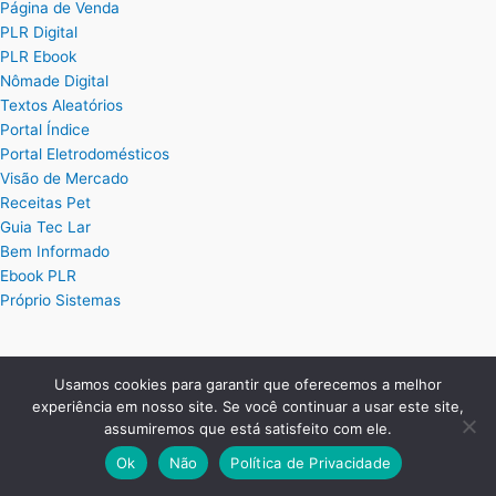
Página de Venda
PLR Digital
PLR Ebook
Nômade Digital
Textos Aleatórios
Portal Índice
Portal Eletrodomésticos
Visão de Mercado
Receitas Pet
Guia Tec Lar
Bem Informado
Ebook PLR
Próprio Sistemas
Posts
Usamos cookies para garantir que oferecemos a melhor
experiência em nosso site. Se você continuar a usar este site,
Planilha Excel de Cálculo de Hora Extra
assumiremos que está satisfeito com ele.
Planilha Excel para Plano de Cargos e Salários
Planilha de Ordem de Serviço Completa
Ok
Não
Política de Privacidade
Planilha de Controle de Treinamentos