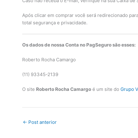
Caso não receba o E-mail, verifique na sua Caixa de 
Após clicar em comprar você será redirecionado par
total segurança e privacidade.
Os dados de nossa Conta no PagSeguro são esses:
Roberto Rocha Camargo
(11) 93345-2139
O site
Roberto Rocha Camargo
é um site do
Grupo V
←
Post anterior