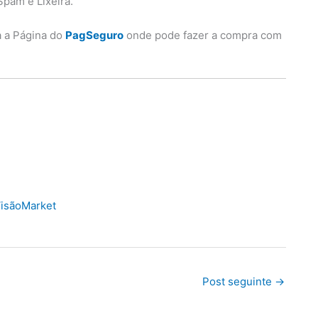
Spam e Lixeira.
a a Página do
PagSeguro
onde pode fazer a compra com
isãoMarket
Post seguinte
→