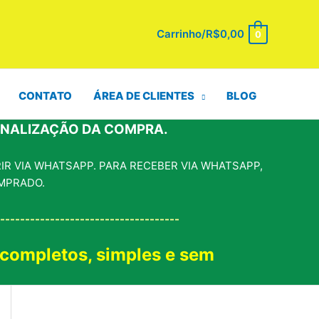
Carrinho/
R$
0,00
0
CONTATO
ÁREA DE CLIENTES
BLOG
INALIZAÇÃO DA COMPRA.
R VIA WHATSAPP. PARA RECEBER VIA WHATSAPP,
MPRADO.
------------------------------------
 completos, simples e sem
!