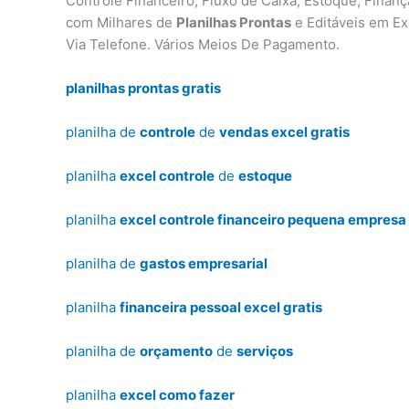
Controle Financeiro, Fluxo de Caixa, Estoque, Finan
com Milhares de
Planilhas Prontas
e Editáveis em Ex
Via Telefone. Vários Meios De Pagamento.
planilhas prontas gratis
planilha de
controle
de
vendas excel gratis
planilha
excel controle
de
estoque
planilha
excel controle financeiro pequena empresa 
planilha de
gastos empresarial
planilha
financeira pessoal excel gratis
planilha de
orçamento
de
serviços
planilha
excel como fazer