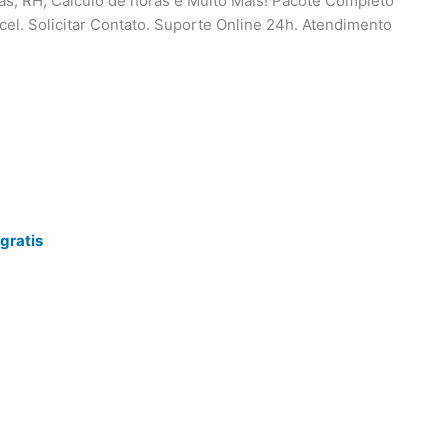
ças, RH, Cálculo de horas e Muito Mais! Pacote Completo
cel. Solicitar Contato. Suporte Online 24h. Atendimento
gratis