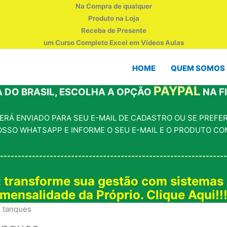
Na Compra de qualquer
Produto na Loja
Receba de Presente
um Curso Completo Excel em Vídeos Aulas
HOME
QUEM SOMOS
PAYPAL
 DO BRASIL, ESCOLHA A OPÇÃO
NA F
RÁ ENVIADO PARA SEU E-MAIL DE CADASTRO OU SE PREFERI
OSSO WHATSAPP E INFORME O SEU E-MAIL E O PRODUTO CO
----------------------------------------------------------------
: transforme sua gestão com sistemas
mensalidade da Próprio. Clique Aqui!!
e tanques