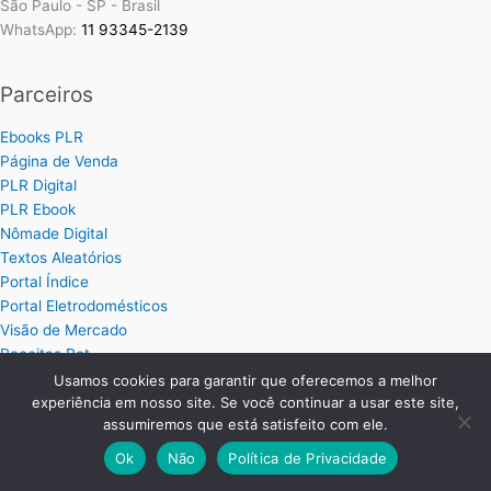
São Paulo - SP - Brasil
WhatsApp:
11 93345-2139
Parceiros
Ebooks PLR
Página de Venda
PLR Digital
PLR Ebook
Nômade Digital
Textos Aleatórios
Portal Índice
Portal Eletrodomésticos
Visão de Mercado
Receitas Pet
Guia Tec Lar
Usamos cookies para garantir que oferecemos a melhor
Bem Informado
experiência em nosso site. Se você continuar a usar este site,
assumiremos que está satisfeito com ele.
Ebook PLR
Próprio Sistemas
Ok
Não
Política de Privacidade