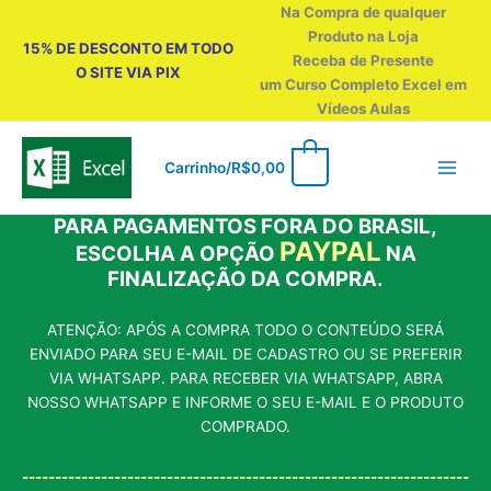
Ir
Na Compra de qualquer
para
Produto na Loja
15% DE DESCONTO EM TODO
o
Receba de Presente
O SITE VIA PIX
conteúdo
um Curso Completo Excel em
Vídeos Aulas
0
Carrinho/
R$
0,00
PARA PAGAMENTOS FORA DO BRASIL,
PAYPAL
ESCOLHA A OPÇÃO
NA
FINALIZAÇÃO DA COMPRA.
ATENÇÃO: APÓS A COMPRA TODO O CONTEÚDO SERÁ
ENVIADO PARA SEU E-MAIL DE CADASTRO OU SE PREFERIR
VIA WHATSAPP. PARA RECEBER VIA WHATSAPP, ABRA
NOSSO WHATSAPP E INFORME O SEU E-MAIL E O PRODUTO
COMPRADO.
--------------------------------------------------------------------