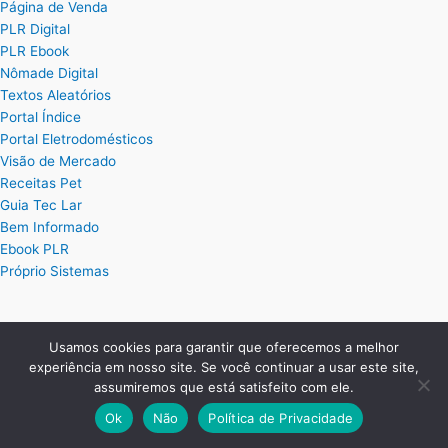
Página de Venda
PLR Digital
PLR Ebook
Nômade Digital
Textos Aleatórios
Portal Índice
Portal Eletrodomésticos
Visão de Mercado
Receitas Pet
Guia Tec Lar
Bem Informado
Ebook PLR
Próprio Sistemas
Posts
Usamos cookies para garantir que oferecemos a melhor
experiência em nosso site. Se você continuar a usar este site,
Planilha Excel de Cálculo de Hora Extra
assumiremos que está satisfeito com ele.
Planilha Excel para Plano de Cargos e Salários
Planilha de Ordem de Serviço Completa
Ok
Não
Política de Privacidade
Planilha de Controle de Treinamentos