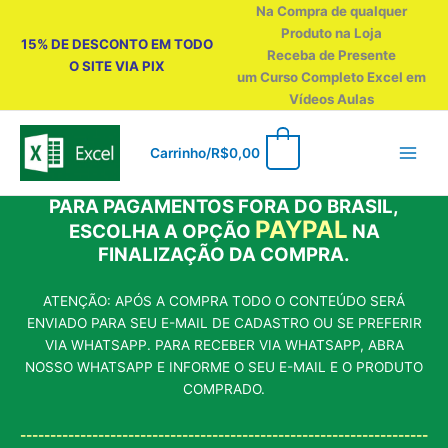
Ir
Na Compra de qualquer
para
Produto na Loja
15% DE DESCONTO EM TODO
o
Receba de Presente
O SITE VIA PIX
conteúdo
um Curso Completo Excel em
Vídeos Aulas
0
Carrinho/
R$
0,00
PARA PAGAMENTOS FORA DO BRASIL,
PAYPAL
ESCOLHA A OPÇÃO
NA
FINALIZAÇÃO DA COMPRA.
ATENÇÃO: APÓS A COMPRA TODO O CONTEÚDO SERÁ
ENVIADO PARA SEU E-MAIL DE CADASTRO OU SE PREFERIR
VIA WHATSAPP. PARA RECEBER VIA WHATSAPP, ABRA
NOSSO WHATSAPP E INFORME O SEU E-MAIL E O PRODUTO
COMPRADO.
--------------------------------------------------------------------