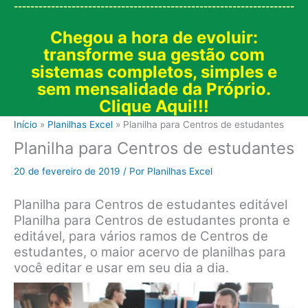
--------------------------------------------------------------------
Chegou a hora de evoluir:
transforme sua gestão com
sistemas completos, simples e
sem mensalidade da Próprio.
Clique Aqui!!!
Início
Planilhas Excel
Planilha para Centros de estudantes
Planilha para Centros de estudantes
20 de fevereiro de 2019
/ Por
Planilhas Excel
Planilha para Centros de estudantes editável
Planilha para Centros de estudantes pronta e
editável, para vários ramos de Centros de
estudantes, o maior acervo de planilhas para
você editar e usar em seu dia a dia.