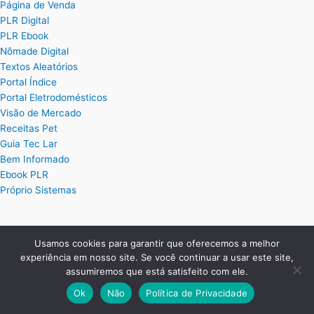
Página de Venda
PLR Digital
PLR Ebook
Nômade Digital
Textos Aleatórios
Portal Índice
Portal Eletrodomésticos
Visão de Mercado
Receitas Pet
Guia Tec Lar
Bem Informado
Ebook PLR
Próprio Sistemas
Posts
Usamos cookies para garantir que oferecemos a melhor
experiência em nosso site. Se você continuar a usar este site,
Planilha Excel de Cálculo de Hora Extra
assumiremos que está satisfeito com ele.
Planilha Excel para Plano de Cargos e Salários
Planilha de Ordem de Serviço Completa
Ok
Não
Política de Privacidade
Planilha de Controle de Treinamentos