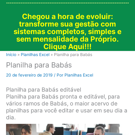
--------------------------------------------------------------------
Chegou a hora de evoluir:
transforme sua gestão com
sistemas completos, simples e
sem mensalidade da Próprio.
Clique Aqui!!!
Início
Planilhas Excel
Planilha para Babás
Planilha para Babás
20 de fevereiro de 2019
/ Por
Planilhas Excel
Planilha para Babás editável
Planilha para Babás pronta e editável, para
vários ramos de Babás, o maior acervo de
planilhas para você editar e usar em seu dia a
dia.