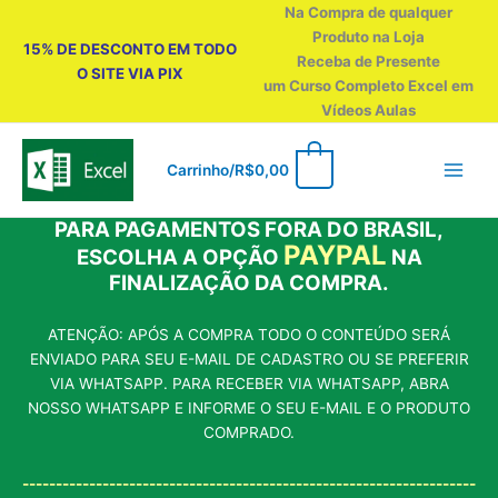
Ir
Na Compra de qualquer
para
Produto na Loja
15% DE DESCONTO EM TODO
o
Receba de Presente
O SITE VIA PIX
conteúdo
um Curso Completo Excel em
Vídeos Aulas
0
Carrinho/
R$
0,00
PARA PAGAMENTOS FORA DO BRASIL,
PAYPAL
ESCOLHA A OPÇÃO
NA
FINALIZAÇÃO DA COMPRA.
ATENÇÃO: APÓS A COMPRA TODO O CONTEÚDO SERÁ
ENVIADO PARA SEU E-MAIL DE CADASTRO OU SE PREFERIR
VIA WHATSAPP. PARA RECEBER VIA WHATSAPP, ABRA
NOSSO WHATSAPP E INFORME O SEU E-MAIL E O PRODUTO
COMPRADO.
--------------------------------------------------------------------