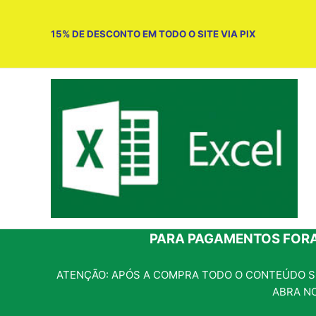
Ir
para
15% DE DESCONTO EM TODO O SITE VIA PIX
o
conteúdo
PARA PAGAMENTOS FORA
ATENÇÃO: APÓS A COMPRA TODO O CONTEÚDO SE
ABRA N