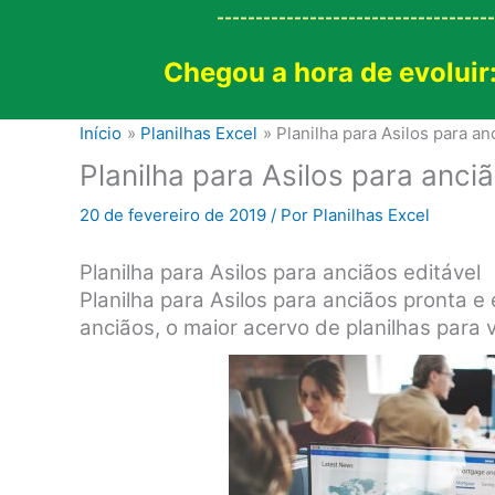
------------------------------------
Chegou a hora de evoluir
Início
Planilhas Excel
Planilha para Asilos para an
Planilha para Asilos para anci
20 de fevereiro de 2019
/ Por
Planilhas Excel
Planilha para Asilos para anciãos editável
Planilha para Asilos para anciãos pronta e 
anciãos, o maior acervo de planilhas para v