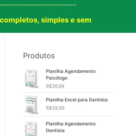
------------------------------------
 completos, simples e sem
!
Produtos
Planilha Agendamento
Psicólogo
R$
36,99
Planilha Excel para Dentista
R$
39,99
Planilha Agendamento
Dentista