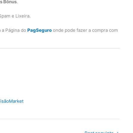
os Bônus
.
Spam e Lixeira.
a a Página do
PagSeguro
onde pode fazer a compra com
isãoMarket