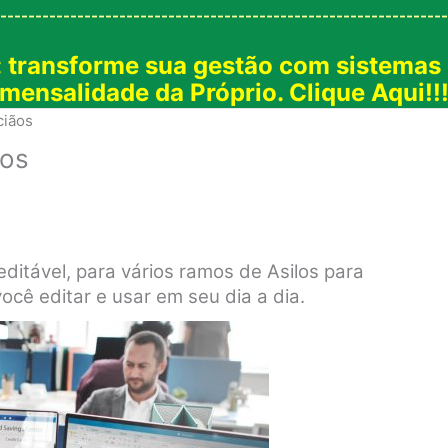
----------------------------------------------------------------
: transforme sua gestão com sistemas
mensalidade da Próprio. Clique Aqui!!
ciãos
ãos
editável, para vários ramos de Asilos para
ocê editar e usar em seu dia a dia.