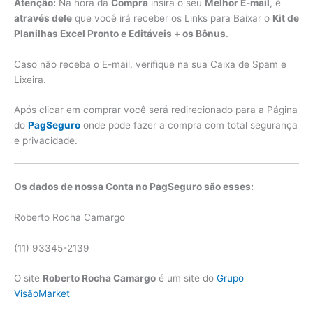
Atenção:
Na hora da
Compra
insira o seu
Melhor E-mail
, é
através dele
que você irá receber os Links para Baixar o
Kit de
Planilhas Excel Pronto e Editáveis + os Bônus
.
Caso não receba o E-mail, verifique na sua Caixa de Spam e
Lixeira.
Após clicar em comprar você será redirecionado para a Página
do
PagSeguro
onde pode fazer a compra com total segurança
e privacidade.
Os dados de nossa Conta no PagSeguro são esses:
Roberto Rocha Camargo
(11) 93345-2139
O site
Roberto Rocha Camargo
é um site do
Grupo
VisãoMarket