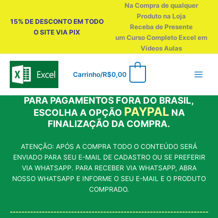
Ir
Na Compra de qualquer
para
Produto na Loja
15% DE DESCONTO EM TODO
o
Receba de Presente
O SITE VIA PIX
conteúdo
um Curso Completo Excel em
Vídeos Aulas
0
Carrinho/
R$
0,00
PARA PAGAMENTOS FORA DO BRASIL,
PAYPAL
ESCOLHA A OPÇÃO
NA
FINALIZAÇÃO DA COMPRA.
ATENÇÃO: APÓS A COMPRA TODO O CONTEÚDO SERÁ
ENVIADO PARA SEU E-MAIL DE CADASTRO OU SE PREFERIR
VIA WHATSAPP. PARA RECEBER VIA WHATSAPP, ABRA
NOSSO WHATSAPP E INFORME O SEU E-MAIL E O PRODUTO
COMPRADO.
--------------------------------------------------------------------