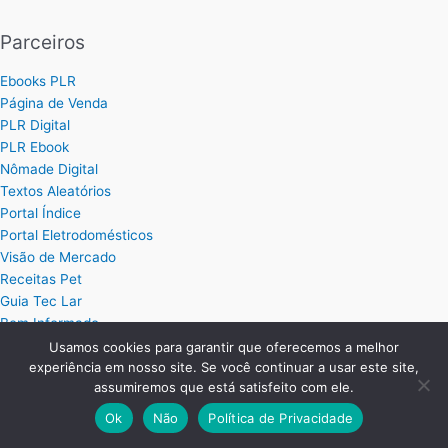
Parceiros
Ebooks PLR
Página de Venda
PLR Digital
PLR Ebook
Nômade Digital
Textos Aleatórios
Portal Índice
Portal Eletrodomésticos
Visão de Mercado
Receitas Pet
Guia Tec Lar
Bem Informado
Ebook PLR
Usamos cookies para garantir que oferecemos a melhor
Próprio Sistemas
experiência em nosso site. Se você continuar a usar este site,
assumiremos que está satisfeito com ele.
Ok
Não
Política de Privacidade
Posts