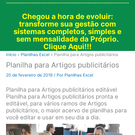
--------------------------------------------------------------------
Chegou a hora de evoluir:
transforme sua gestão com
sistemas completos, simples e
sem mensalidade da Próprio.
Clique Aqui!!!
Início
Planilhas Excel
Planilha para Artigos publicitários
Planilha para Artigos publicitários
20 de fevereiro de 2019
/ Por
Planilhas Excel
Planilha para Artigos publicitários editável
Planilha para Artigos publicitários pronta e
editável, para vários ramos de Artigos
publicitários, o maior acervo de planilhas para
você editar e usar em seu dia a dia.