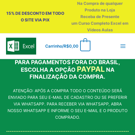
Ir
Na Compra de qualquer
para
Produto na Loja
15% DE DESCONTO EM TODO
o
Receba de Presente
O SITE VIA PIX
conteúdo
um Curso Completo Excel em
Vídeos Aulas
0
Carrinho/
R$
0,00
PARA PAGAMENTOS FORA DO BRASIL,
PAYPAL
ESCOLHA A OPÇÃO
NA
FINALIZAÇÃO DA COMPRA.
ATENÇÃO: APÓS A COMPRA TODO O CONTEÚDO SERÁ
ENVIADO PARA SEU E-MAIL DE CADASTRO OU SE PREFERIR
VIA WHATSAPP. PARA RECEBER VIA WHATSAPP, ABRA
NOSSO WHATSAPP E INFORME O SEU E-MAIL E O PRODUTO
COMPRADO.
--------------------------------------------------------------------