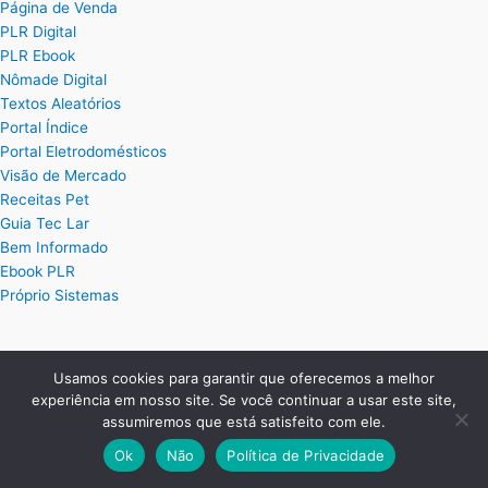
Página de Venda
PLR Digital
PLR Ebook
Nômade Digital
Textos Aleatórios
Portal Índice
Portal Eletrodomésticos
Visão de Mercado
Receitas Pet
Guia Tec Lar
Bem Informado
Ebook PLR
Próprio Sistemas
Posts
Usamos cookies para garantir que oferecemos a melhor
experiência em nosso site. Se você continuar a usar este site,
Planilha Excel de Cálculo de Hora Extra
assumiremos que está satisfeito com ele.
Planilha Excel para Plano de Cargos e Salários
Planilha de Ordem de Serviço Completa
Ok
Não
Política de Privacidade
Planilha de Controle de Treinamentos