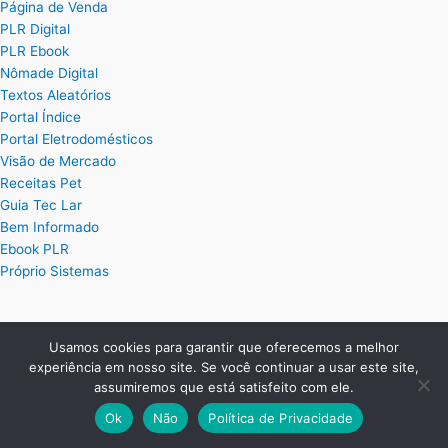
Página de Venda
PLR Digital
PLR Ebook
Nômade Digital
Textos Aleatórios
Portal Índice
Portal Eletrodomésticos
Visão de Mercado
Receitas Pet
Guia Tec Lar
Bem Informado
Ebook PLR
Próprio Sistemas
Posts
Usamos cookies para garantir que oferecemos a melhor
experiência em nosso site. Se você continuar a usar este site,
Planilha Excel de Cálculo de Hora Extra
assumiremos que está satisfeito com ele.
Planilha Excel para Plano de Cargos e Salários
Planilha de Ordem de Serviço Completa
Ok
Não
Política de Privacidade
Planilha de Controle de Treinamentos