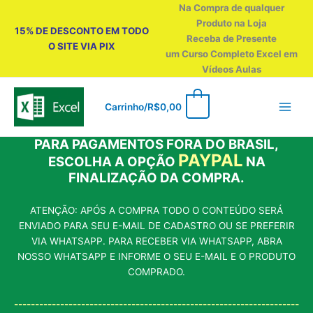
Ir
Na Compra de qualquer
para
Produto na Loja
15% DE DESCONTO EM TODO
o
Receba de Presente
O SITE VIA PIX
conteúdo
um Curso Completo Excel em
Vídeos Aulas
0
Carrinho/
R$
0,00
PARA PAGAMENTOS FORA DO BRASIL,
PAYPAL
ESCOLHA A OPÇÃO
NA
FINALIZAÇÃO DA COMPRA.
ATENÇÃO: APÓS A COMPRA TODO O CONTEÚDO SERÁ
ENVIADO PARA SEU E-MAIL DE CADASTRO OU SE PREFERIR
VIA WHATSAPP. PARA RECEBER VIA WHATSAPP, ABRA
NOSSO WHATSAPP E INFORME O SEU E-MAIL E O PRODUTO
COMPRADO.
--------------------------------------------------------------------