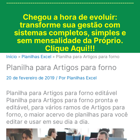
--------------------------------------------------------------------
Chegou a hora de evoluir:
transforme sua gestão com
sistemas completos, simples e
sem mensalidade da Próprio.
Clique Aqui!!!
Início
Planilhas Excel
Planilha para Artigos para forno
Planilha para Artigos para forno
20 de fevereiro de 2019
/ Por
Planilhas Excel
Planilha para Artigos para forno editável
Planilha para Artigos para forno pronta e
editável, para vários ramos de Artigos para
forno, o maior acervo de planilhas para você
editar e usar em seu dia a dia.