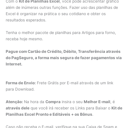
Com o
Kit de Planilhas Excel
, você pode acrescentar gráfico
além de inúmeras outras funções. Fazer uso das planilhas de
Excel é organizar na prática o seu cotidiano e obter os
resultados esperados.
Tenha o melhor pacote de planilhas para Artigos para forno,
receba hoje mesmo.
Pague com Cartão de Crédito, Débito, Transferência através
do PagSeguro, a forma mais segura de fazer pagamentos via
Internet.
Forma de Envio:
Frete Grátis por E-mail através de um link
para Download.
Atenção:
Na hora da
Compra
insira o seu
Melhor E-mail
, é
através dele
que você irá receber os Links para Baixar o
Kit de
Planilhas Excel Pronto e Editáveis + os Bônus
.
Caso não receba o E-mail, verifique na sua Caixa de Spam e