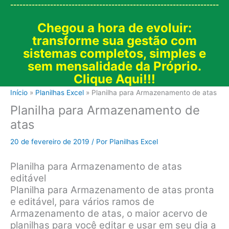
--------------------------------------------------------------------
Chegou a hora de evoluir:
transforme sua gestão com
sistemas completos, simples e
sem mensalidade da Próprio.
Clique Aqui!!!
Início
Planilhas Excel
Planilha para Armazenamento de atas
Planilha para Armazenamento de
atas
20 de fevereiro de 2019
/ Por
Planilhas Excel
Planilha para Armazenamento de atas
editável
Planilha para Armazenamento de atas pronta
e editável, para vários ramos de
Armazenamento de atas, o maior acervo de
planilhas para você editar e usar em seu dia a