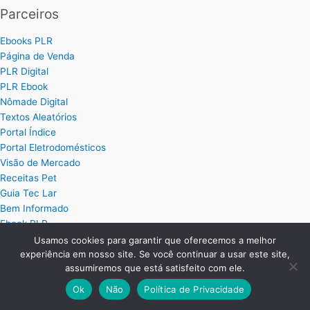
Parceiros
Ebooks PLR
Página de Venda
PLR Digital
PLR Ebook
Nômade Digital
Textos Aleatórios
Portal Índice
Portal Eletrodomésticos
Visão de Mercado
Receitas Pet
Guia Tec Lar
Bem Informado
Ebook PLR
Próprio Sistemas
Usamos cookies para garantir que oferecemos a melhor
experiência em nosso site. Se você continuar a usar este site,
assumiremos que está satisfeito com ele.
Posts
Ok
Não
Política de Privacidade
Planilha Excel de Cálculo de Hora Extra