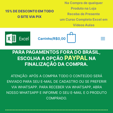
Ir
Na Compra de qualquer
para
Produto na Loja
15% DE DESCONTO EM TODO
o
Receba de Presente
O SITE VIA PIX
conteúdo
um Curso Completo Excel em
Vídeos Aulas
0
Carrinho/
R$
0,00
PARA PAGAMENTOS FORA DO BRASIL,
PAYPAL
ESCOLHA A OPÇÃO
NA
FINALIZAÇÃO DA COMPRA.
ATENÇÃO: APÓS A COMPRA TODO O CONTEÚDO SERÁ
ENVIADO PARA SEU E-MAIL DE CADASTRO OU SE PREFERIR
VIA WHATSAPP. PARA RECEBER VIA WHATSAPP, ABRA
NOSSO WHATSAPP E INFORME O SEU E-MAIL E O PRODUTO
COMPRADO.
--------------------------------------------------------------------