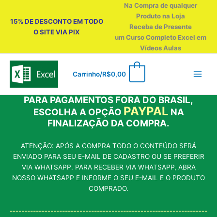
Ir
Na Compra de qualquer
para
Produto na Loja
15% DE DESCONTO EM TODO
o
Receba de Presente
O SITE VIA PIX
conteúdo
um Curso Completo Excel em
Vídeos Aulas
0
Carrinho/
R$
0,00
PARA PAGAMENTOS FORA DO BRASIL,
PAYPAL
ESCOLHA A OPÇÃO
NA
FINALIZAÇÃO DA COMPRA.
ATENÇÃO: APÓS A COMPRA TODO O CONTEÚDO SERÁ
ENVIADO PARA SEU E-MAIL DE CADASTRO OU SE PREFERIR
VIA WHATSAPP. PARA RECEBER VIA WHATSAPP, ABRA
NOSSO WHATSAPP E INFORME O SEU E-MAIL E O PRODUTO
COMPRADO.
--------------------------------------------------------------------