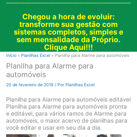
--------------------------------------------------------------------
Chegou a hora de evoluir:
transforme sua gestão com
sistemas completos, simples e
sem mensalidade da Próprio.
Clique Aqui!!!
Início
Planilhas Excel
Planilha para Alarme para automóveis
Planilha para Alarme para
automóveis
20 de fevereiro de 2019
/ Por
Planilhas Excel
Planilha para Alarme para automóveis editável
Planilha para Alarme para automóveis pronta
e editável, para vários ramos de Alarme para
automóveis, o maior acervo de planilhas para
você editar e usar em seu dia a dia.