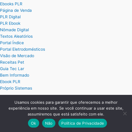
Ebooks PLR
Página de Venda
PLR Digital
PLR Ebook
Nômade Digital
Textos Aleatórios
Portal Índice
Portal Eletrodomésticos
Visão de Mercado
Receitas Pet
Guia Tec Lar
Bem Informado
Ebook PLR
Próprio Sistemas
Usamos cookies para garantir que oferecemos a melhor
Posts
experiência em nosso site. Se você continuar a usar este site,
assumiremos que está satisfeito com ele.
Planilha Excel de Cálculo de Hora Extra
Ok
Não
Política de Privacidade
Planilha Excel para Plano de Cargos e Salários
Planilha de Ordem de Serviço Completa