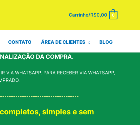
Carrinho/
R$
0,00
0
CONTATO
ÁREA DE CLIENTES
BLOG
INALIZAÇÃO DA COMPRA.
R VIA WHATSAPP. PARA RECEBER VIA WHATSAPP,
MPRADO.
------------------------------------
 completos, simples e sem
!