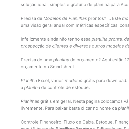
solução ideal, simples e gratuita de planilha para A
Precisa de
Modelos de Planilhas
prontos? … Este
mod
uma visão geral anual com métricas específicas, cons
Infelizmente ainda não tenho essa
planilha pronta, d
prospecção de clientes e diversos outros modelos de
Precisa de uma
planilha
de orçamento? Aqui estão 1
orçamento no Smartsheet.
Planilha
Excel, vários
modelos
grátis para download
a
planilha
de controle de estoque.
Planilhas
grátis em geral. Nesta pagina colocamos vá
livremente. Para baixar basta clicar no nome da
plani
Controle Financeiro, Fluxo de Caixa, Estoque, Finan
com Milhares de
Planilhas Prontas
e Editáveis em Ex