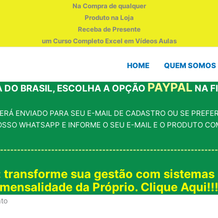
Na Compra de qualquer
Produto na Loja
Receba de Presente
um Curso Completo Excel em Vídeos Aulas
HOME
QUEM SOMOS
PAYPAL
 DO BRASIL, ESCOLHA A OPÇÃO
NA F
RÁ ENVIADO PARA SEU E-MAIL DE CADASTRO OU SE PREFERI
OSSO WHATSAPP E INFORME O SEU E-MAIL E O PRODUTO CO
----------------------------------------------------------------
: transforme sua gestão com sistemas
mensalidade da Próprio. Clique Aqui!!
nto