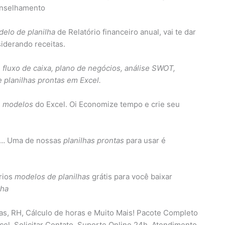
conselhamento
elo de planilha
de Relatório financeiro anual, vai te dar
iderando receitas.
e fluxo de caixa, plano de negócios, análise SWOT,
 planilhas prontas em Excel.
7
modelos
do Excel. Oi Economize tempo e crie seu
. … Uma de nossas
planilhas prontas
para usar é
rios
modelos de planilhas
grátis para você baixar
lha
ças, RH, Cálculo de horas e Muito Mais! Pacote Completo
cel. Solicitar Contato. Suporte Online 24h. Atendimento