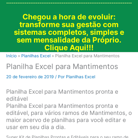
--------------------------------------------------------------------
Chegou a hora de evoluir:
transforme sua gestão com
sistemas completos, simples e
sem mensalidade da Próprio.
Clique Aqui!!!
Início
Planilhas Excel
Planilha Excel para Mantimentos
Planilha Excel para Mantimentos
20 de fevereiro de 2019
/ Por
Planilhas Excel
Planilha Excel para Mantimentos pronta e
editável
Planilha Excel para Mantimentos pronta e
editável, para vários ramos de Mantimentos, o
maior acervo de planilhas para você editar e
usar em seu dia a dia.
Super Kit de Planilhas Prontas e Editáveis para o seu ramo de