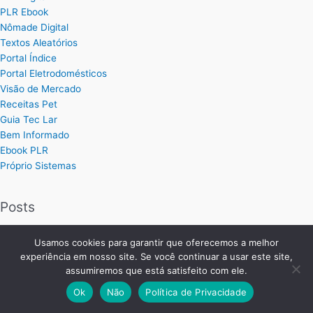
PLR Ebook
Nômade Digital
Textos Aleatórios
Portal Índice
Portal Eletrodomésticos
Visão de Mercado
Receitas Pet
Guia Tec Lar
Bem Informado
Ebook PLR
Próprio Sistemas
Posts
Planilha Excel de Cálculo de Hora Extra
Usamos cookies para garantir que oferecemos a melhor
Planilha Excel para Plano de Cargos e Salários
experiência em nosso site. Se você continuar a usar este site,
Planilha de Ordem de Serviço Completa
assumiremos que está satisfeito com ele.
Planilha de Controle de Treinamentos
Ok
Não
Política de Privacidade
Planilha para Calcular Preço de Produtos no Excel
Como Organizar e Aumentar Suas Vendas