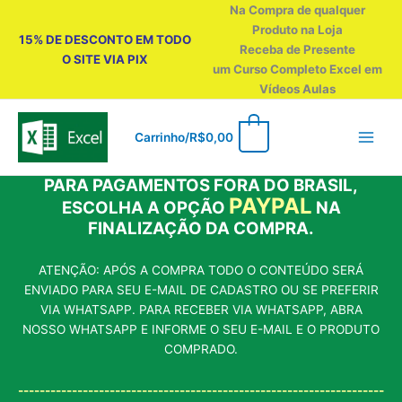
Ir
Na Compra de qualquer
para
Produto na Loja
15% DE DESCONTO EM TODO
o
Receba de Presente
O SITE VIA PIX
conteúdo
um Curso Completo Excel em
Vídeos Aulas
0
Carrinho/
R$
0,00
PARA PAGAMENTOS FORA DO BRASIL,
PAYPAL
ESCOLHA A OPÇÃO
NA
FINALIZAÇÃO DA COMPRA.
ATENÇÃO: APÓS A COMPRA TODO O CONTEÚDO SERÁ
ENVIADO PARA SEU E-MAIL DE CADASTRO OU SE PREFERIR
VIA WHATSAPP. PARA RECEBER VIA WHATSAPP, ABRA
NOSSO WHATSAPP E INFORME O SEU E-MAIL E O PRODUTO
COMPRADO.
--------------------------------------------------------------------