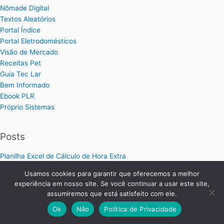
Nômade Digital
Textos Aleatórios
Portal Índice
Portal Eletrodomésticos
Visão de Mercado
Receitas Pet
Guia Tec Lar
Bem Informado
Ebook PLR
Próprio Sistemas
Posts
Planilha Excel de Cálculo de Hora Extra
Planilha Excel para Plano de Cargos e Salários
Usamos cookies para garantir que oferecemos a melhor
Planilha de Ordem de Serviço Completa
experiência em nosso site. Se você continuar a usar este site,
Planilha de Controle de Treinamentos
assumiremos que está satisfeito com ele.
Planilha para Calcular Preço de Produtos no Excel
Ok
Não
Política de Privacidade
Como Organizar e Aumentar Suas Vendas
Planilha de Precificação de Serviços: Calcule o Preço Ideal