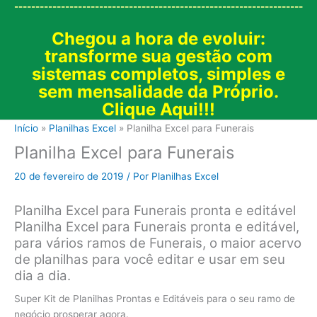
--------------------------------------------------------------------
Chegou a hora de evoluir:
transforme sua gestão com
sistemas completos, simples e
sem mensalidade da Próprio.
Clique Aqui!!!
Início
Planilhas Excel
Planilha Excel para Funerais
Planilha Excel para Funerais
20 de fevereiro de 2019
/ Por
Planilhas Excel
Planilha Excel para Funerais pronta e editável
Planilha Excel para Funerais pronta e editável,
para vários ramos de Funerais, o maior acervo
de planilhas para você editar e usar em seu
dia a dia.
Super Kit de Planilhas Prontas e Editáveis para o seu ramo de
negócio prosperar agora.