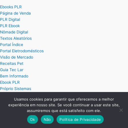
Ebooks PLR
Página de Venda
PLR Digital
PLR Ebook
Nômade Digital
Textos Aleatórios
Portal Índice
Portal Eletrodomésticos
Visão de Mercado
Receitas Pet
Guia Tec Lar
Bem Informado
Ebook PLR
Próprio Sistemas
Usamos cookies para garantir que oferecemos a melhor
Posts
experiência em nosso site. Se você continuar a usar este site,
assumiremos que está satisfeito com ele.
Planilha Excel de Cálculo de Hora Extra
Ok
Não
Política de Privacidade
Planilha Excel para Plano de Cargos e Salários