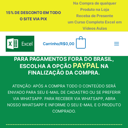
Ir
Na Compra de qualquer
para
Produto na Loja
15% DE DESCONTO EM TODO
o
Receba de Presente
O SITE VIA PIX
conteúdo
um Curso Completo Excel em
Vídeos Aulas
0
Carrinho/
R$
0,00
PARA PAGAMENTOS FORA DO BRASIL,
PAYPAL
ESCOLHA A OPÇÃO
NA
FINALIZAÇÃO DA COMPRA.
ATENÇÃO: APÓS A COMPRA TODO O CONTEÚDO SERÁ
ENVIADO PARA SEU E-MAIL DE CADASTRO OU SE PREFERIR
VIA WHATSAPP. PARA RECEBER VIA WHATSAPP, ABRA
NOSSO WHATSAPP E INFORME O SEU E-MAIL E O PRODUTO
COMPRADO.
--------------------------------------------------------------------