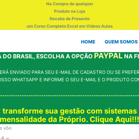
Na Compra de qualquer
Produto na Loja
Receba de Presente
um Curso Completo Excel em Vídeos Aulas
HOME
QUEM SOMOS
PAYPAL
 DO BRASIL, ESCOLHA A OPÇÃO
NA F
RÁ ENVIADO PARA SEU E-MAIL DE CADASTRO OU SE PREFERI
OSSO WHATSAPP E INFORME O SEU E-MAIL E O PRODUTO CO
----------------------------------------------------------------
: transforme sua gestão com sistemas
mensalidade da Próprio. Clique Aqui!!
de vôo