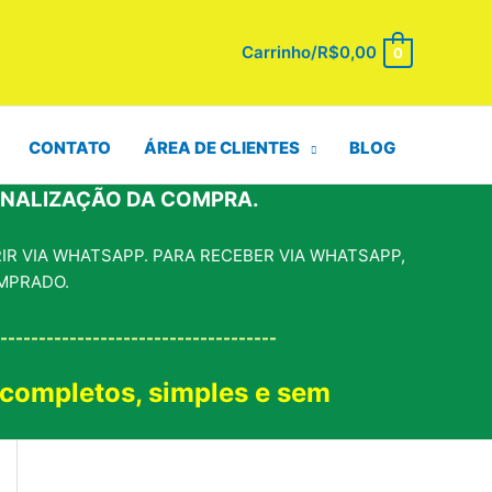
Carrinho/
R$
0,00
0
CONTATO
ÁREA DE CLIENTES
BLOG
INALIZAÇÃO DA COMPRA.
R VIA WHATSAPP. PARA RECEBER VIA WHATSAPP,
MPRADO.
------------------------------------
 completos, simples e sem
!