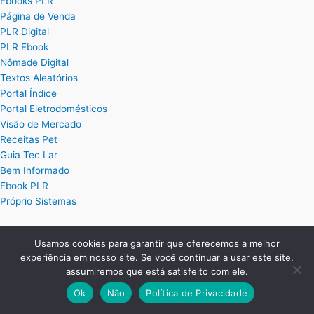
Ebooks PLR
Página de Venda
PLR Digital
PLR Ebook
Nômade Digital
Textos Aleatórios
Portal Índice
Portal Eletrodomésticos
Visão de Mercado
Receitas Pet
Guia Tec Lar
Bem Informado
Ebook PLR
Próprio Sistemas
Posts
Usamos cookies para garantir que oferecemos a melhor
experiência em nosso site. Se você continuar a usar este site,
Planilha Excel de Cálculo de Hora Extra
assumiremos que está satisfeito com ele.
Planilha Excel para Plano de Cargos e Salários
Ok
Não
Política de Privacidade
Planilha de Ordem de Serviço Completa