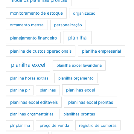
modelos planilhas prontas
monitoramento de estoque
organização
orçamento mensal
personalização
planilha
planejamento financeiro
planilha de custos operacionais
planilha empresarial
planilha excel
planilha excel lavanderia
planilha horas extras
planilha orçamento
planilhas excel
planilha plr
planilhas
planilhas excel editáveis
planilhas excel prontas
planilhas orçamentárias
planilhas prontas
plr planilha
preço de venda
registro de compras