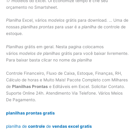
17
modelos
do Excel. Oi Economize tempo e crie seu
orçamento no Smartsheet.
Planilha
Excel, vários
modelos
grátis para download. … Uma de
nossas
planilhas prontas
para usar é a
planilha
de controle de
estoque.
Planilhas
grátis em geral. Nesta pagina colocamos
vários
modelos de planilhas
grátis para você baixar livremente.
Para baixar basta clicar no nome da
planilha
Controle Financeiro, Fluxo de Caixa, Estoque, Finanças, RH,
Cálculo de horas e Muito Mais! Pacote Completo com Milhares
de
Planilhas Prontas
e Editáveis em Excel. Solicitar Contato.
Suporte Online 24h. Atendimento Via Telefone. Vários Meios
De Pagamento.
planilhas prontas gratis
planilha de
controle
de
vendas excel gratis