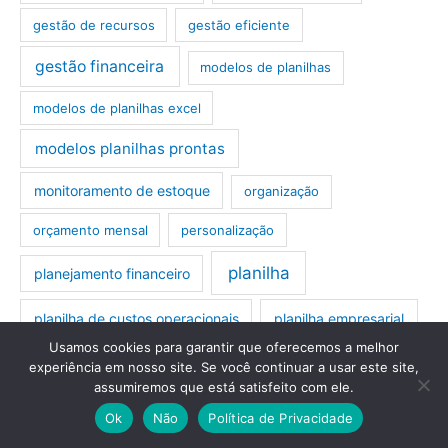
gestão de recursos
gestão eficiente
gestão financeira
modelos de planilhas
modelos de planilhas excel
modelos planilhas prontas
monitoramento de estoque
organização
orçamento mensal
personalização
planilha
planejamento financeiro
planilha de custos operacionais
planilha empresarial
Usamos cookies para garantir que oferecemos a melhor
planilha excel
planilha excel lavanderia
experiência em nosso site. Se você continuar a usar este site,
assumiremos que está satisfeito com ele.
planilha horas extras
planilha orçamento
Ok
Não
Política de Privacidade