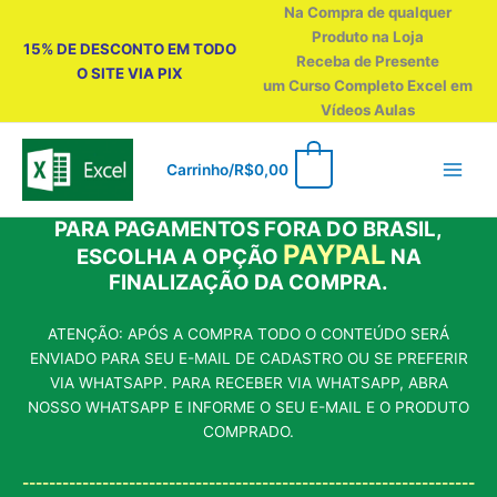
Ir
Na Compra de qualquer
para
Produto na Loja
15% DE DESCONTO EM TODO
o
Receba de Presente
O SITE VIA PIX
conteúdo
um Curso Completo Excel em
Vídeos Aulas
0
Carrinho/
R$
0,00
PARA PAGAMENTOS FORA DO BRASIL,
PAYPAL
ESCOLHA A OPÇÃO
NA
FINALIZAÇÃO DA COMPRA.
ATENÇÃO: APÓS A COMPRA TODO O CONTEÚDO SERÁ
ENVIADO PARA SEU E-MAIL DE CADASTRO OU SE PREFERIR
VIA WHATSAPP. PARA RECEBER VIA WHATSAPP, ABRA
NOSSO WHATSAPP E INFORME O SEU E-MAIL E O PRODUTO
COMPRADO.
--------------------------------------------------------------------