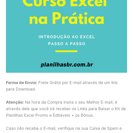
Forma de Envio:
Frete Grátis por E-mail através de um link
para Download.
Atenção:
Na hora da Compra insira o seu Melhor E-mail, é
através dele que você irá receber os Links para Baixar o Kit de
Planilhas Excel Pronto e Editáveis + os Bônus.
Caso não receba o E-mail, verifique na sua Caixa de Spam e