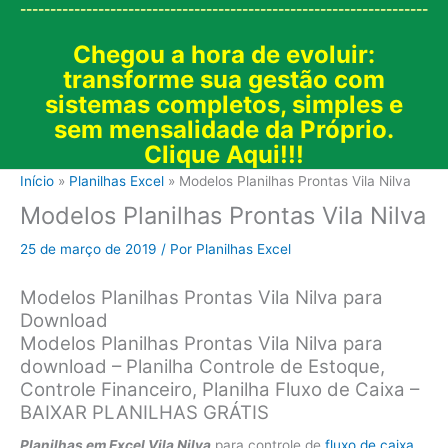
--------------------------------------------------------------------
Chegou a hora de evoluir:
transforme sua gestão com
sistemas completos, simples e
sem mensalidade da Próprio.
Clique Aqui!!!
Início
Planilhas Excel
Modelos Planilhas Prontas Vila Nilva
Modelos Planilhas Prontas Vila Nilva
25 de março de 2019
/ Por
Planilhas Excel
Modelos Planilhas Prontas Vila Nilva para
Download
Modelos Planilhas Prontas Vila Nilva para
download – Planilha Controle de Estoque,
Controle Financeiro, Planilha Fluxo de Caixa –
BAIXAR PLANILHAS GRÁTIS
Planilhas em Excel Vila Nilva
para controle de
fluxo de caixa
.