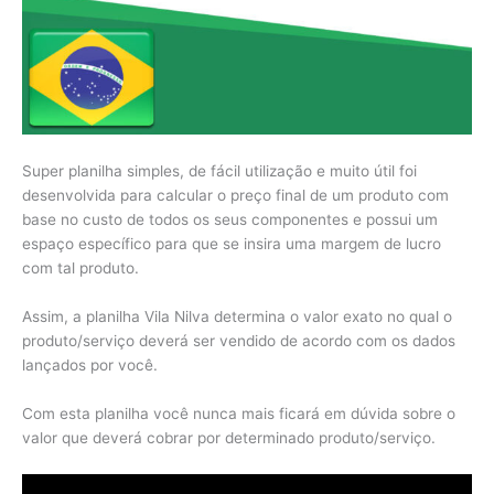
Super planilha simples, de fácil utilização e muito útil foi
desenvolvida para calcular o preço final de um produto com
base no custo de todos os seus componentes e possui um
espaço específico para que se insira uma margem de lucro
com tal produto.
Assim, a planilha Vila Nilva determina o valor exato no qual o
produto/serviço deverá ser vendido de acordo com os dados
lançados por você.
Com esta planilha você nunca mais ficará em dúvida sobre o
valor que deverá cobrar por determinado produto/serviço.