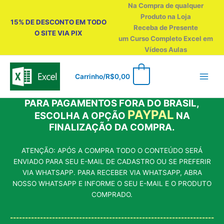
Ir
Na Compra de qualquer
para
Produto na Loja
15% DE DESCONTO EM TODO
o
Receba de Presente
O SITE VIA PIX
conteúdo
um Curso Completo Excel em
Vídeos Aulas
0
Carrinho/
R$
0,00
PARA PAGAMENTOS FORA DO BRASIL,
PAYPAL
ESCOLHA A OPÇÃO
NA
FINALIZAÇÃO DA COMPRA.
ATENÇÃO: APÓS A COMPRA TODO O CONTEÚDO SERÁ
ENVIADO PARA SEU E-MAIL DE CADASTRO OU SE PREFERIR
VIA WHATSAPP. PARA RECEBER VIA WHATSAPP, ABRA
NOSSO WHATSAPP E INFORME O SEU E-MAIL E O PRODUTO
COMPRADO.
--------------------------------------------------------------------