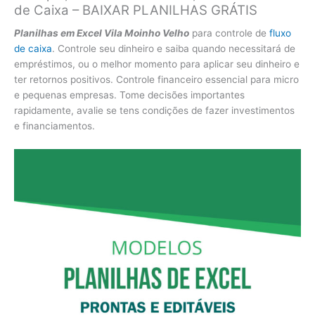
de Caixa – BAIXAR PLANILHAS GRÁTIS
Planilhas em Excel Vila Moinho Velho
para controle de
fluxo
de caixa
. Controle seu dinheiro e saiba quando necessitará de
empréstimos, ou o melhor momento para aplicar seu dinheiro e
ter retornos positivos. Controle financeiro essencial para micro
e pequenas empresas. Tome decisões importantes
rapidamente, avalie se tens condições de fazer investimentos
e financiamentos.