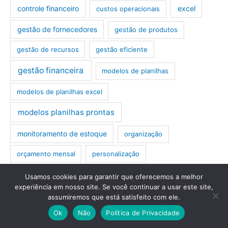
controle financeiro
excel
custos operacionais
gestão de fornecedores
gestão de produtos
gestão de recursos
gestão eficiente
gestão financeira
modelos de planilhas
modelos de planilhas excel
modelos planilhas prontas
monitoramento de estoque
organização
orçamento mensal
personalização
planilha
planejamento financeiro
Usamos cookies para garantir que oferecemos a melhor
experiência em nosso site. Se você continuar a usar este site,
assumiremos que está satisfeito com ele.
planilha de custos operacionais
planilha empresarial
Ok
Não
Política de Privacidade
planilha excel
planilha excel lavanderia