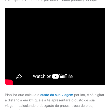
Planilha que calcula o
custo da sua viagem
por km, é só digitar
a distância em km que ela te apresentara o custo de sua
viagem, calculando o desgaste de pneus, troca de óleo,