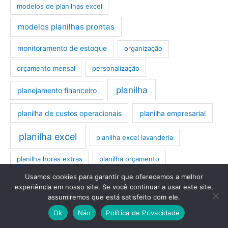
modelos de planilhas excel
modelos planilhas prontas
monitoramento de estoque
organização
orçamento mensal
personalização
planilha
planejamento financeiro
planilha de custos operacionais
planilha empresarial
planilha excel
planilha excel lavanderia
planilha horas extras
planilha orçamento
Usamos cookies para garantir que oferecemos a melhor
planilhas excel
planilha plr
planilhas
experiência em nosso site. Se você continuar a usar este site,
assumiremos que está satisfeito com ele.
planilhas excel editáveis
planilhas excel prontas
Ok
Não
Política de Privacidade
planilhas orçamentárias
planilhas prontas