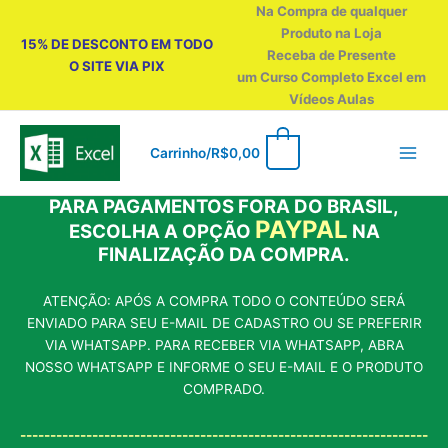
Ir
Na Compra de qualquer
para
Produto na Loja
15% DE DESCONTO EM TODO
o
Receba de Presente
O SITE VIA PIX
conteúdo
um Curso Completo Excel em
Vídeos Aulas
0
Carrinho/
R$
0,00
PARA PAGAMENTOS FORA DO BRASIL,
PAYPAL
ESCOLHA A OPÇÃO
NA
FINALIZAÇÃO DA COMPRA.
ATENÇÃO: APÓS A COMPRA TODO O CONTEÚDO SERÁ
ENVIADO PARA SEU E-MAIL DE CADASTRO OU SE PREFERIR
VIA WHATSAPP. PARA RECEBER VIA WHATSAPP, ABRA
NOSSO WHATSAPP E INFORME O SEU E-MAIL E O PRODUTO
COMPRADO.
--------------------------------------------------------------------