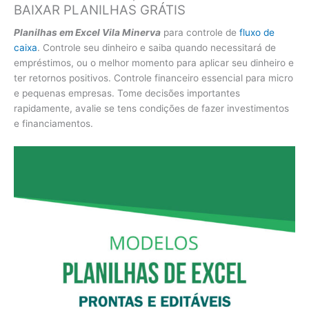
BAIXAR PLANILHAS GRÁTIS
Planilhas em Excel Vila Minerva
para controle de
fluxo de
caixa
. Controle seu dinheiro e saiba quando necessitará de
empréstimos, ou o melhor momento para aplicar seu dinheiro e
ter retornos positivos. Controle financeiro essencial para micro
e pequenas empresas. Tome decisões importantes
rapidamente, avalie se tens condições de fazer investimentos
e financiamentos.