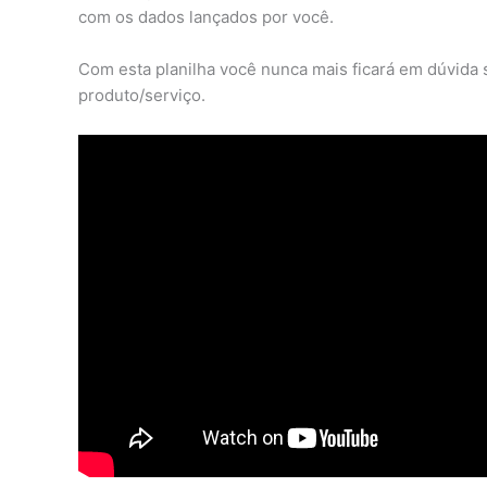
com os dados lançados por você.
Com esta planilha você nunca mais ficará em dúvida 
produto/serviço.