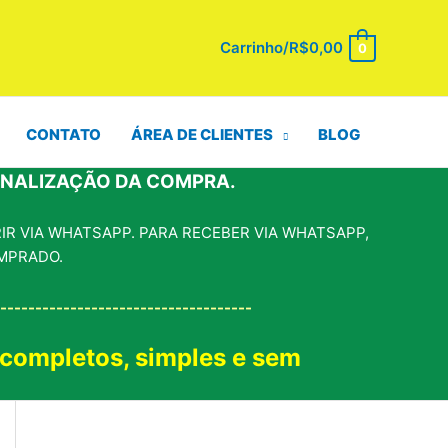
Carrinho/
R$
0,00
0
CONTATO
ÁREA DE CLIENTES
BLOG
INALIZAÇÃO DA COMPRA.
R VIA WHATSAPP. PARA RECEBER VIA WHATSAPP,
MPRADO.
------------------------------------
 completos, simples e sem
!