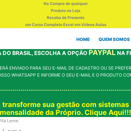
Na Compra de qualquer
Produto na Loja
Receba de Presente
um Curso Completo Excel em Vídeos Aulas
HOME
QUEM SOMOS
PAYPAL
 DO BRASIL, ESCOLHA A OPÇÃO
NA F
RÁ ENVIADO PARA SEU E-MAIL DE CADASTRO OU SE PREFERI
OSSO WHATSAPP E INFORME O SEU E-MAIL E O PRODUTO CO
----------------------------------------------------------------
: transforme sua gestão com sistemas
mensalidade da Próprio. Clique Aqui!!
Vila Leme