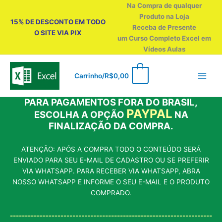
Ir
Na Compra de qualquer
para
Produto na Loja
15% DE DESCONTO EM TODO
o
Receba de Presente
O SITE VIA PIX
conteúdo
um Curso Completo Excel em
Vídeos Aulas
0
Carrinho/
R$
0,00
PARA PAGAMENTOS FORA DO BRASIL,
PAYPAL
ESCOLHA A OPÇÃO
NA
FINALIZAÇÃO DA COMPRA.
ATENÇÃO: APÓS A COMPRA TODO O CONTEÚDO SERÁ
ENVIADO PARA SEU E-MAIL DE CADASTRO OU SE PREFERIR
VIA WHATSAPP. PARA RECEBER VIA WHATSAPP, ABRA
NOSSO WHATSAPP E INFORME O SEU E-MAIL E O PRODUTO
COMPRADO.
--------------------------------------------------------------------