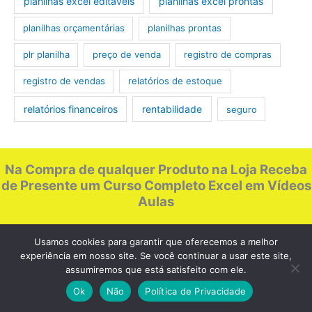
planilhas excel editáveis
planilhas excel prontas
planilhas orçamentárias
planilhas prontas
plr planilha
preço de venda
registro de compras
registro de vendas
relatórios de estoque
relatórios financeiros
rentabilidade
seguro
Na Compra de qualquer Produto na Loja Receba
de Presente um Curso Completo Excel em Vídeos
Aulas
Usamos cookies para garantir que oferecemos a melhor
experiência em nosso site. Se você continuar a usar este site,
assumiremos que está satisfeito com ele.
Menu
Ok
Não
Política de Privacidade
Home