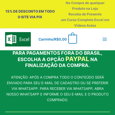
Ir
Na Compra de qualquer
para
Produto na Loja
15% DE DESCONTO EM TODO
o
Receba de Presente
O SITE VIA PIX
conteúdo
um Curso Completo Excel em
Vídeos Aulas
0
Carrinho/
R$
0,00
PARA PAGAMENTOS FORA DO BRASIL,
PAYPAL
ESCOLHA A OPÇÃO
NA
FINALIZAÇÃO DA COMPRA.
ATENÇÃO: APÓS A COMPRA TODO O CONTEÚDO SERÁ
ENVIADO PARA SEU E-MAIL DE CADASTRO OU SE PREFERIR
VIA WHATSAPP. PARA RECEBER VIA WHATSAPP, ABRA
NOSSO WHATSAPP E INFORME O SEU E-MAIL E O PRODUTO
COMPRADO.
--------------------------------------------------------------------