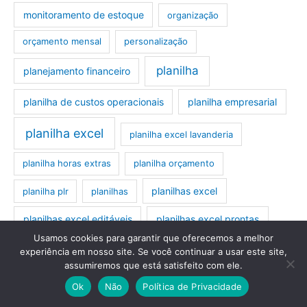
monitoramento de estoque
organização
orçamento mensal
personalização
planilha
planejamento financeiro
planilha de custos operacionais
planilha empresarial
planilha excel
planilha excel lavanderia
planilha horas extras
planilha orçamento
planilhas excel
planilha plr
planilhas
planilhas excel editáveis
planilhas excel prontas
Usamos cookies para garantir que oferecemos a melhor
planilhas orçamentárias
planilhas prontas
experiência em nosso site. Se você continuar a usar este site,
assumiremos que está satisfeito com ele.
plr planilha
preço de venda
registro de compras
Ok
Não
Política de Privacidade
registro de vendas
relatórios de estoque