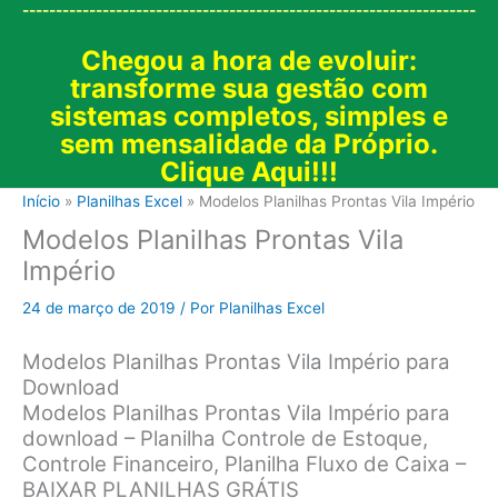
--------------------------------------------------------------------
Chegou a hora de evoluir:
transforme sua gestão com
sistemas completos, simples e
sem mensalidade da Próprio.
Clique Aqui!!!
Início
Planilhas Excel
Modelos Planilhas Prontas Vila Império
Modelos Planilhas Prontas Vila
Império
24 de março de 2019
/ Por
Planilhas Excel
Modelos Planilhas Prontas Vila Império para
Download
Modelos Planilhas Prontas Vila Império para
download – Planilha Controle de Estoque,
Controle Financeiro, Planilha Fluxo de Caixa –
BAIXAR PLANILHAS GRÁTIS