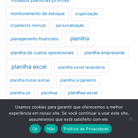
modelos planilhas prontas
monitoramento de estoque
organização
orçamento mensal
personalização
planilha
planejamento financeiro
planilha de custos operacionais
planilha empresarial
planilha excel
planilha excel lavanderia
planilha horas extras
planilha orçamento
planilhas excel
planilha plr
planilhas
planilhas excel editáveis
planilhas excel prontas
Usamos cookies para garantir que oferecemos a melhor
experiência em nosso site. Se você continuar a usar este site,
planilhas orçamentárias
planilhas prontas
assumiremos que está satisfeito com ele.
Ok
Não
Política de Privacidade
plr planilha
preço de venda
registro de compras