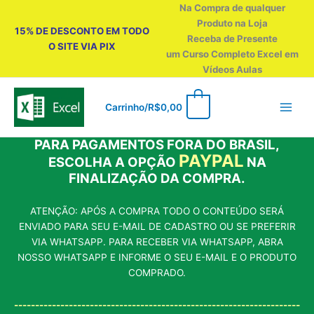
Ir
Na Compra de qualquer
para
Produto na Loja
15% DE DESCONTO EM TODO
o
Receba de Presente
O SITE VIA PIX
conteúdo
um Curso Completo Excel em
Vídeos Aulas
0
Carrinho/
R$
0,00
PARA PAGAMENTOS FORA DO BRASIL,
PAYPAL
ESCOLHA A OPÇÃO
NA
FINALIZAÇÃO DA COMPRA.
ATENÇÃO: APÓS A COMPRA TODO O CONTEÚDO SERÁ
ENVIADO PARA SEU E-MAIL DE CADASTRO OU SE PREFERIR
VIA WHATSAPP. PARA RECEBER VIA WHATSAPP, ABRA
NOSSO WHATSAPP E INFORME O SEU E-MAIL E O PRODUTO
COMPRADO.
--------------------------------------------------------------------