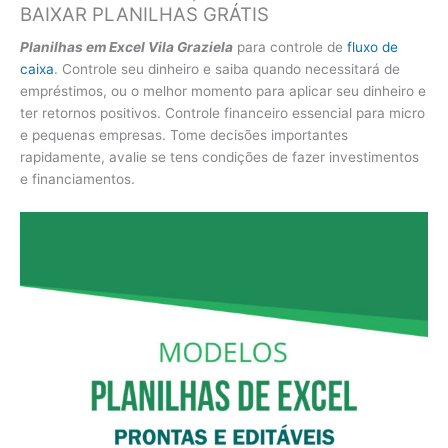
BAIXAR PLANILHAS GRÁTIS
Planilhas em Excel Vila Graziela
para controle de
fluxo de
caixa
. Controle seu dinheiro e saiba quando necessitará de
empréstimos, ou o melhor momento para aplicar seu dinheiro e
ter retornos positivos. Controle financeiro essencial para micro
e pequenas empresas. Tome decisões importantes
rapidamente, avalie se tens condições de fazer investimentos
e financiamentos.