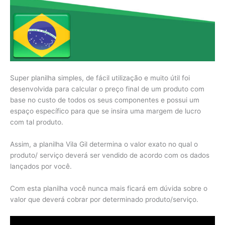
Super planilha simples, de fácil utilização e muito útil foi
desenvolvida para calcular o preço final de um produto com
base no custo de todos os seus componentes e possui um
espaço específico para que se insira uma margem de lucro
com tal produto.
Assim, a planilha Vila Gil determina o valor exato no qual o
produto/ serviço deverá ser vendido de acordo com os dados
lançados por você.
Com esta planilha você nunca mais ficará em dúvida sobre o
valor que deverá cobrar por determinado produto/serviço.