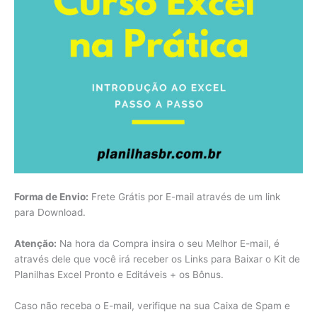
Forma de Envio:
Frete Grátis por E-mail através de um link
para Download.
Atenção:
Na hora da Compra insira o seu Melhor E-mail, é
através dele que você irá receber os Links para Baixar o Kit de
Planilhas Excel Pronto e Editáveis + os Bônus.
Caso não receba o E-mail, verifique na sua Caixa de Spam e