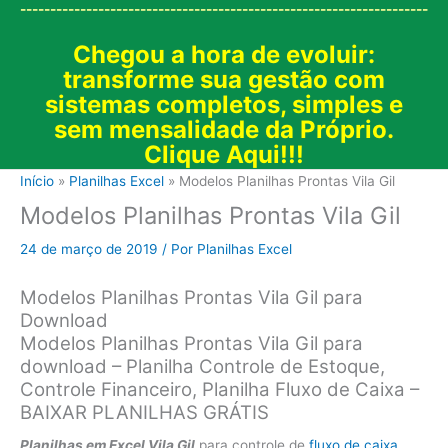
--------------------------------------------------------------------
Chegou a hora de evoluir:
transforme sua gestão com
sistemas completos, simples e
sem mensalidade da Próprio.
Clique Aqui!!!
Início
Planilhas Excel
Modelos Planilhas Prontas Vila Gil
Modelos Planilhas Prontas Vila Gil
24 de março de 2019
/ Por
Planilhas Excel
Modelos Planilhas Prontas Vila Gil para
Download
Modelos Planilhas Prontas Vila Gil para
download – Planilha Controle de Estoque,
Controle Financeiro, Planilha Fluxo de Caixa –
BAIXAR PLANILHAS GRÁTIS
Planilhas em Excel Vila Gil
para controle de
fluxo de caixa
.