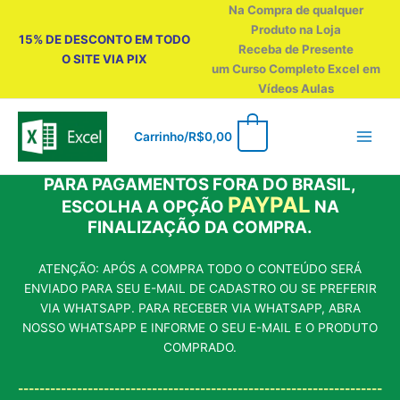
Ir
Na Compra de qualquer
para
Produto na Loja
15% DE DESCONTO EM TODO
o
Receba de Presente
O SITE VIA PIX
conteúdo
um Curso Completo Excel em
Vídeos Aulas
0
Carrinho/
R$
0,00
PARA PAGAMENTOS FORA DO BRASIL,
PAYPAL
ESCOLHA A OPÇÃO
NA
FINALIZAÇÃO DA COMPRA.
ATENÇÃO: APÓS A COMPRA TODO O CONTEÚDO SERÁ
ENVIADO PARA SEU E-MAIL DE CADASTRO OU SE PREFERIR
VIA WHATSAPP. PARA RECEBER VIA WHATSAPP, ABRA
NOSSO WHATSAPP E INFORME O SEU E-MAIL E O PRODUTO
COMPRADO.
--------------------------------------------------------------------