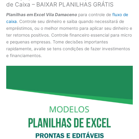
de Caixa – BAIXAR PLANILHAS GRÁTIS
Planilhas em Excel Vila Damaceno
para controle de
fluxo de
caixa
. Controle seu dinheiro e saiba quando necessitará de
empréstimos, ou o melhor momento para aplicar seu dinheiro e
ter retornos positivos. Controle financeiro essencial para micro
e pequenas empresas. Tome decisões importantes
rapidamente, avalie se tens condições de fazer investimentos
e financiamentos.