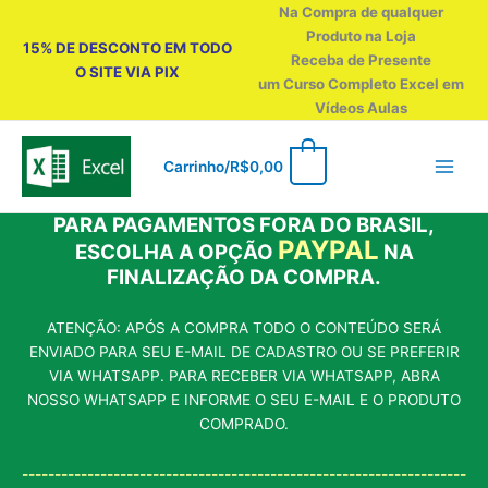
Ir
Na Compra de qualquer
para
Produto na Loja
15% DE DESCONTO EM TODO
o
Receba de Presente
O SITE VIA PIX
conteúdo
um Curso Completo Excel em
Vídeos Aulas
0
Carrinho/
R$
0,00
PARA PAGAMENTOS FORA DO BRASIL,
PAYPAL
ESCOLHA A OPÇÃO
NA
FINALIZAÇÃO DA COMPRA.
ATENÇÃO: APÓS A COMPRA TODO O CONTEÚDO SERÁ
ENVIADO PARA SEU E-MAIL DE CADASTRO OU SE PREFERIR
VIA WHATSAPP. PARA RECEBER VIA WHATSAPP, ABRA
NOSSO WHATSAPP E INFORME O SEU E-MAIL E O PRODUTO
COMPRADO.
--------------------------------------------------------------------