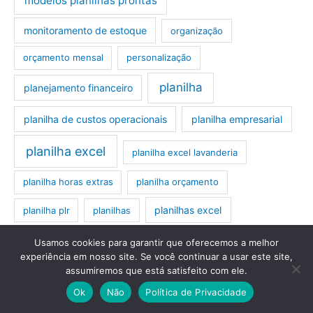
modelos planilhas prontas
monitoramento de estoque
organização
orçamento mensal
personalização
planilha
planejamento financeiro
planilha de custos operacionais
planilha empresarial
planilha excel
planilha excel lavanderia
planilha horas extras
planilha orçamento
planilhas excel
planilha plr
planilhas
planilhas excel editáveis
planilhas excel prontas
Usamos cookies para garantir que oferecemos a melhor
experiência em nosso site. Se você continuar a usar este site,
planilhas orçamentárias
planilhas prontas
assumiremos que está satisfeito com ele.
Ok
Não
Política de Privacidade
plr planilha
preço de venda
registro de compras