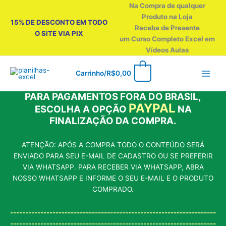
Ir
Na Compra de qualquer
para
Produto na Loja
15% DE DESCONTO EM TODO
o
Receba de Presente
O SITE VIA PIX
conteúdo
um Curso Completo Excel em
Vídeos Aulas
0
Carrinho/
R$
0,00
PARA PAGAMENTOS FORA DO BRASIL,
PAYPAL
ESCOLHA A OPÇÃO
NA
FINALIZAÇÃO DA COMPRA.
ATENÇÃO: APÓS A COMPRA TODO O CONTEÚDO SERÁ
ENVIADO PARA SEU E-MAIL DE CADASTRO OU SE PREFERIR
VIA WHATSAPP. PARA RECEBER VIA WHATSAPP, ABRA
NOSSO WHATSAPP E INFORME O SEU E-MAIL E O PRODUTO
COMPRADO.
--------------------------------------------------------------------
--------------------------------------------------------------------