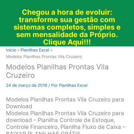
Chegou a hora de evoluir:
transforme sua gestão com
sistemas completos, simples e
sem mensalidade da Próprio.
Clique Aqui!!!
Início
Planilhas Excel
Modelos Planilhas Prontas Vila Cruzeiro
Modelos Planilhas Prontas Vila
Cruzeiro
24 de março de 2019
/ Por
Planilhas Excel
Modelos Planilhas Prontas Vila Cruzeiro para
Download
Modelos Planilhas Prontas Vila Cruzeiro para
download – Planilha Controle de Estoque,
Controle Financeiro, Planilha Fluxo de Caixa –
BAIXAR PLANILHAS GRÁTIS