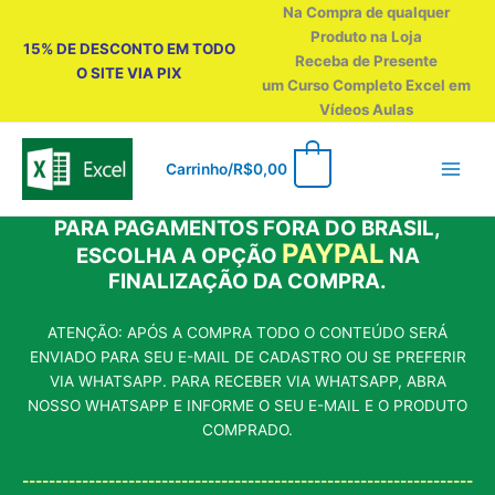
Ir
Na Compra de qualquer
para
Produto na Loja
15% DE DESCONTO EM TODO
o
Receba de Presente
O SITE VIA PIX
conteúdo
um Curso Completo Excel em
Vídeos Aulas
0
Carrinho/
R$
0,00
PARA PAGAMENTOS FORA DO BRASIL,
PAYPAL
ESCOLHA A OPÇÃO
NA
FINALIZAÇÃO DA COMPRA.
ATENÇÃO: APÓS A COMPRA TODO O CONTEÚDO SERÁ
ENVIADO PARA SEU E-MAIL DE CADASTRO OU SE PREFERIR
VIA WHATSAPP. PARA RECEBER VIA WHATSAPP, ABRA
NOSSO WHATSAPP E INFORME O SEU E-MAIL E O PRODUTO
COMPRADO.
--------------------------------------------------------------------