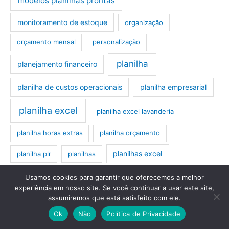
modelos planilhas prontas
monitoramento de estoque
organização
orçamento mensal
personalização
planilha
planejamento financeiro
planilha de custos operacionais
planilha empresarial
planilha excel
planilha excel lavanderia
planilha horas extras
planilha orçamento
planilhas excel
planilha plr
planilhas
planilhas excel editáveis
planilhas excel prontas
Usamos cookies para garantir que oferecemos a melhor
experiência em nosso site. Se você continuar a usar este site,
planilhas orçamentárias
planilhas prontas
assumiremos que está satisfeito com ele.
Ok
Não
Política de Privacidade
plr planilha
preço de venda
registro de compras