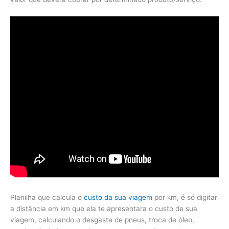
Planilha que calcula o
custo da sua viagem
por km, é só digitar
a distância em km que ela te apresentara o custo de sua
viagem, calculando o desgaste de pneus, troca de óleo,