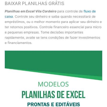
BAIXAR PLANILHAS GRÁTIS
Planilhas em Excel Vila Cordeiro
para controle de
fluxo de
caixa
. Controle seu dinheiro e saiba quando necessitará de
empréstimos, ou o melhor momento para aplicar seu dinheiro e
ter retornos positivos. Controle financeiro essencial para micro
e pequenas empresas. Tome decisões importantes
rapidamente, avalie se tens condições de fazer investimentos
e financiamentos.