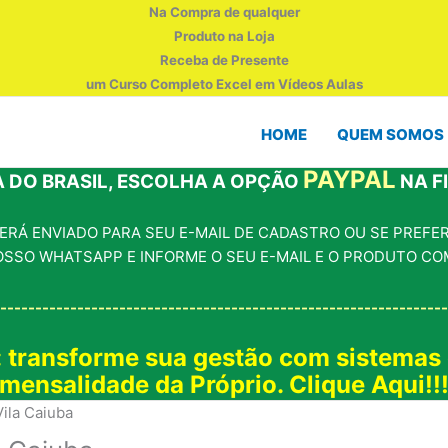
Na Compra de qualquer
Produto na Loja
Receba de Presente
um Curso Completo Excel em Vídeos Aulas
HOME
QUEM SOMOS
PAYPAL
 DO BRASIL, ESCOLHA A OPÇÃO
NA F
RÁ ENVIADO PARA SEU E-MAIL DE CADASTRO OU SE PREFERI
OSSO WHATSAPP E INFORME O SEU E-MAIL E O PRODUTO CO
----------------------------------------------------------------
: transforme sua gestão com sistemas
mensalidade da Próprio. Clique Aqui!!
ila Caiuba