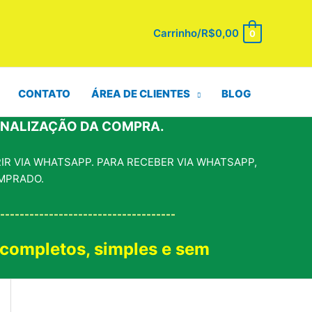
Carrinho/
R$
0,00
0
CONTATO
ÁREA DE CLIENTES
BLOG
INALIZAÇÃO DA COMPRA.
R VIA WHATSAPP. PARA RECEBER VIA WHATSAPP,
MPRADO.
------------------------------------
 completos, simples e sem
!