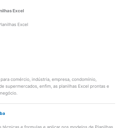
nilhas Excel
 para comércio, indústria, empresa, condomínio,
s de supermercados, enfim, as planilhas Excel prontas e
 negócio.
uba
técnicas e formulas e aplicar nos modelos de Planilhas