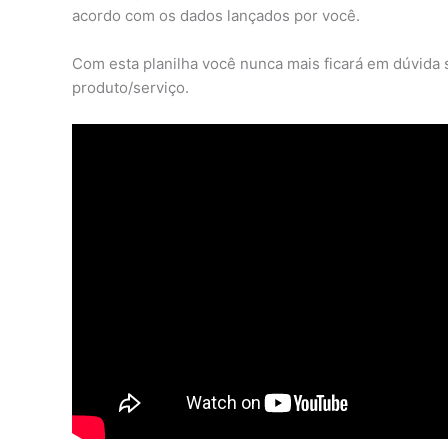
acordo com os dados lançados por você.
Com esta planilha você nunca mais ficará em dúvida 
produto/serviço.