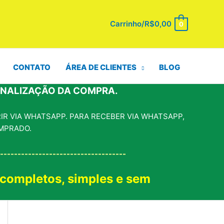
Carrinho/
R$
0,00
0
CONTATO
ÁREA DE CLIENTES
BLOG
INALIZAÇÃO DA COMPRA.
R VIA WHATSAPP. PARA RECEBER VIA WHATSAPP,
MPRADO.
------------------------------------
 completos, simples e sem
!