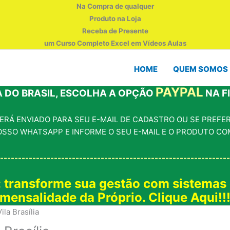
Na Compra de qualquer
Produto na Loja
Receba de Presente
um Curso Completo Excel em Vídeos Aulas
HOME
QUEM SOMOS
PAYPAL
 DO BRASIL, ESCOLHA A OPÇÃO
NA F
RÁ ENVIADO PARA SEU E-MAIL DE CADASTRO OU SE PREFERI
OSSO WHATSAPP E INFORME O SEU E-MAIL E O PRODUTO CO
----------------------------------------------------------------
: transforme sua gestão com sistemas
mensalidade da Próprio. Clique Aqui!!
la Brasília