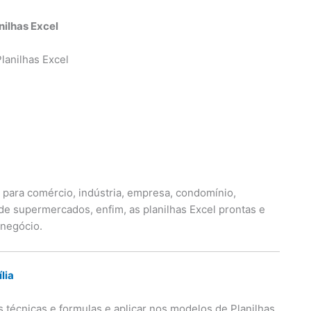
nilhas Excel
 para comércio, indústria, empresa, condomínio,
s de supermercados, enfim, as planilhas Excel prontas e
 negócio.
lia
técnicas e formulas e aplicar nos modelos de Planilhas