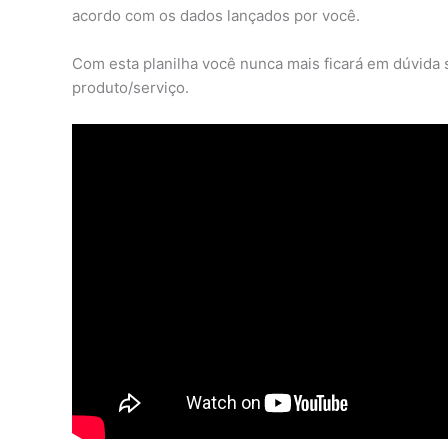
acordo com os dados lançados por você.
Com esta planilha você nunca mais ficará em dúvida 
produto/serviço.