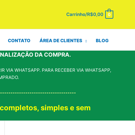
Carrinho/
R$
0,00
0
CONTATO
ÁREA DE CLIENTES
BLOG
INALIZAÇÃO DA COMPRA.
R VIA WHATSAPP. PARA RECEBER VIA WHATSAPP,
MPRADO.
------------------------------------
 completos, simples e sem
!