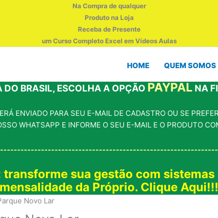
Na Compra de qualquer
Produto na Loja
Receba de Presente
um Curso Completo Excel em Vídeos Aulas
HOME
QUEM SOMOS
PAYPAL
 DO BRASIL, ESCOLHA A OPÇÃO
NA F
RÁ ENVIADO PARA SEU E-MAIL DE CADASTRO OU SE PREFERI
OSSO WHATSAPP E INFORME O SEU E-MAIL E O PRODUTO CO
----------------------------------------------------------------
: transforme sua gestão com sistemas
mensalidade da Próprio. Clique Aqui!!
Parque Novo Lar