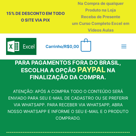
Ir
Na Compra de qualquer
para
Produto na Loja
15% DE DESCONTO EM TODO
o
Receba de Presente
O SITE VIA PIX
conteúdo
um Curso Completo Excel em
Vídeos Aulas
0
Carrinho/
R$
0,00
PARA PAGAMENTOS FORA DO BRASIL,
PAYPAL
ESCOLHA A OPÇÃO
NA
FINALIZAÇÃO DA COMPRA.
ATENÇÃO: APÓS A COMPRA TODO O CONTEÚDO SERÁ
ENVIADO PARA SEU E-MAIL DE CADASTRO OU SE PREFERIR
VIA WHATSAPP. PARA RECEBER VIA WHATSAPP, ABRA
NOSSO WHATSAPP E INFORME O SEU E-MAIL E O PRODUTO
COMPRADO.
--------------------------------------------------------------------