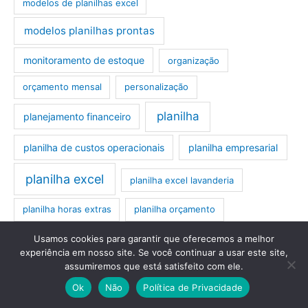
modelos de planilhas excel
modelos planilhas prontas
monitoramento de estoque
organização
orçamento mensal
personalização
planilha
planejamento financeiro
planilha de custos operacionais
planilha empresarial
planilha excel
planilha excel lavanderia
planilha horas extras
planilha orçamento
planilhas excel
planilha plr
planilhas
Usamos cookies para garantir que oferecemos a melhor
experiência em nosso site. Se você continuar a usar este site,
planilhas excel editáveis
planilhas excel prontas
assumiremos que está satisfeito com ele.
Ok
Não
Política de Privacidade
planilhas orçamentárias
planilhas prontas