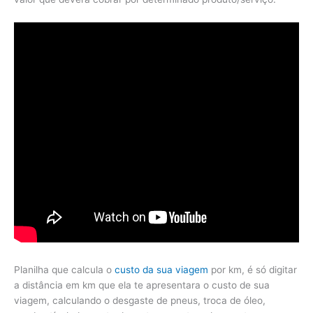
Planilha que calcula o
custo da sua viagem
por km, é só digitar
a distância em km que ela te apresentara o custo de sua
viagem, calculando o desgaste de pneus, troca de óleo,