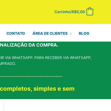
Carrinho/
R$
0,00
0
CONTATO
ÁREA DE CLIENTES
BLOG
INALIZAÇÃO DA COMPRA.
R VIA WHATSAPP. PARA RECEBER VIA WHATSAPP,
MPRADO.
------------------------------------
 completos, simples e sem
!