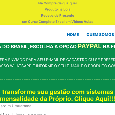
Na Compra de qualquer
Produto na Loja
Receba de Presente
um Curso Completo Excel em Vídeos Aulas
HOME
QUEM SOMOS
PAYPAL
 DO BRASIL, ESCOLHA A OPÇÃO
NA F
RÁ ENVIADO PARA SEU E-MAIL DE CADASTRO OU SE PREFERI
OSSO WHATSAPP E INFORME O SEU E-MAIL E O PRODUTO CO
----------------------------------------------------------------
: transforme sua gestão com sistemas
mensalidade da Próprio. Clique Aqui!!
 Jardim Umuarama