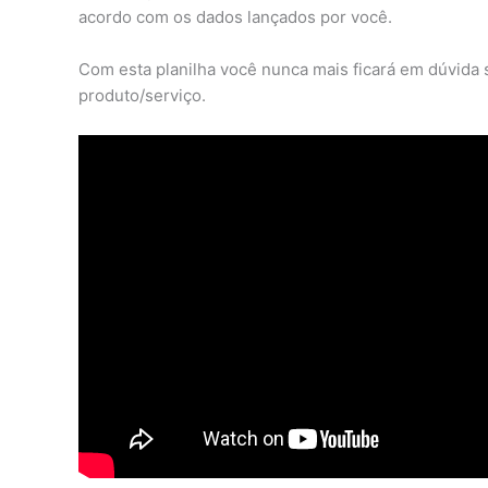
acordo com os dados lançados por você.
Com esta planilha você nunca mais ficará em dúvida 
produto/serviço.