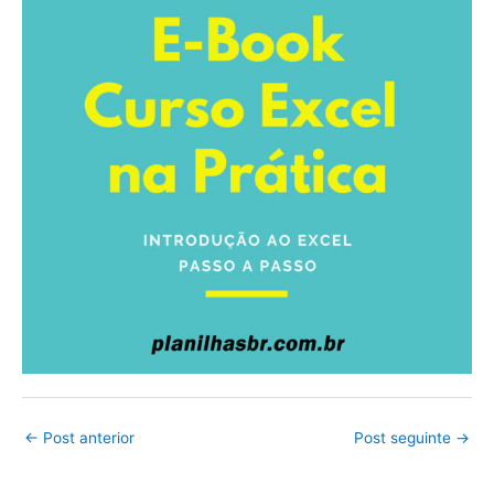
←
Post anterior
Post seguinte
→