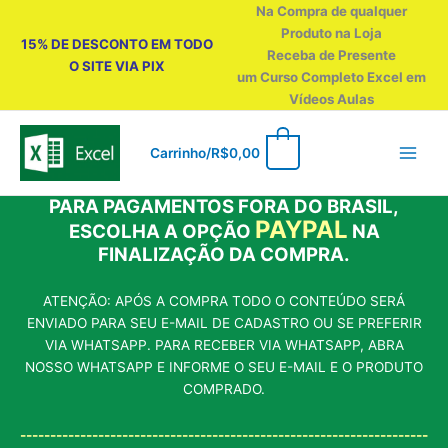
Ir
Na Compra de qualquer
para
Produto na Loja
15% DE DESCONTO EM TODO
o
Receba de Presente
O SITE VIA PIX
conteúdo
um Curso Completo Excel em
Vídeos Aulas
0
Carrinho/
R$
0,00
PARA PAGAMENTOS FORA DO BRASIL,
PAYPAL
ESCOLHA A OPÇÃO
NA
FINALIZAÇÃO DA COMPRA.
ATENÇÃO: APÓS A COMPRA TODO O CONTEÚDO SERÁ
ENVIADO PARA SEU E-MAIL DE CADASTRO OU SE PREFERIR
VIA WHATSAPP. PARA RECEBER VIA WHATSAPP, ABRA
NOSSO WHATSAPP E INFORME O SEU E-MAIL E O PRODUTO
COMPRADO.
--------------------------------------------------------------------