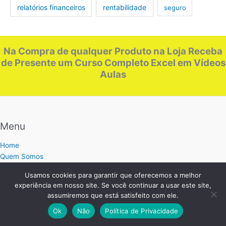
relatórios financeiros
rentabilidade
seguro
Na Compra de qualquer Produto na Loja Receba
de Presente um Curso Completo Excel em Vídeos
Aulas
Menu
Home
Quem Somos
Faq
Usamos cookies para garantir que oferecemos a melhor
Comprar
experiência em nosso site. Se você continuar a usar este site,
Política de privacidade
assumiremos que está satisfeito com ele.
Contato
Ok
Não
Política de Privacidade
Blog Planilhas Excel
Mapa do Site