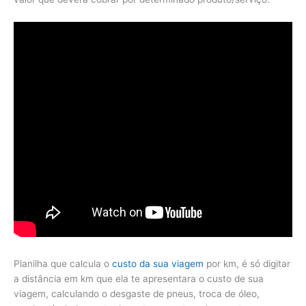
Planilha que calcula o
custo da sua viagem
por km, é só digitar
a distância em km que ela te apresentara o custo de sua
viagem, calculando o desgaste de pneus, troca de óleo,