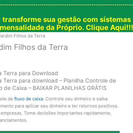
----------------------------------------------------------------
: transforme sua gestão com sistemas
mensalidade da Próprio. Clique Aqui!!
ardim Filhos da Terra
dim Filhos da Terra
da Terra para Download
a Terra para download – Planilha Controle de
luxo de Caixa – BAIXAR PLANILHAS GRÁTIS
role de
fluxo de caixa
. Controle seu dinheiro e saiba
nto para aplicar seu dinheiro e ter retornos positivos.
s empresas. Tome decisões importantes rapidamente,
nanciamentos.