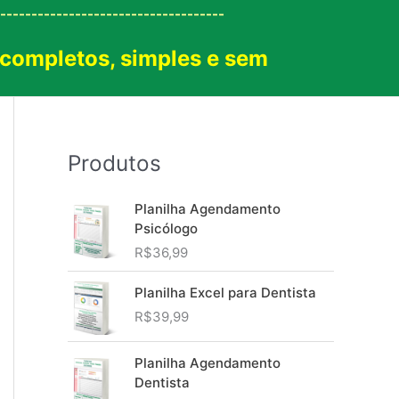
------------------------------------
 completos, simples e sem
!
Produtos
Planilha Agendamento
Psicólogo
R$
36,99
Planilha Excel para Dentista
R$
39,99
Planilha Agendamento
Dentista