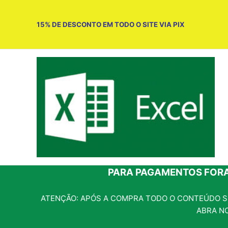
Ir
para
15% DE DESCONTO EM TODO O SITE VIA PIX
o
conteúdo
PARA PAGAMENTOS FORA
ATENÇÃO: APÓS A COMPRA TODO O CONTEÚDO SE
ABRA N