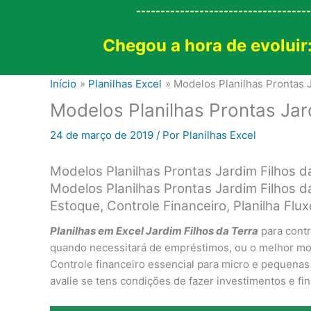
------------------------------------
Chegou a hora de evoluir
Início
Planilhas Excel
Modelos Planilhas Prontas J
Modelos Planilhas Prontas Jar
24 de março de 2019
/ Por
Planilhas Excel
Modelos Planilhas Prontas Jardim Filhos 
Modelos Planilhas Prontas Jardim Filhos d
Estoque, Controle Financeiro, Planilha F
Planilhas em Excel Jardim Filhos da Terra
para cont
quando necessitará de empréstimos, ou o melhor mome
Controle financeiro essencial para micro e pequena
avalie se tens condições de fazer investimentos e fi