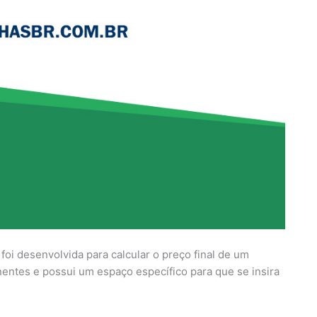
l foi desenvolvida para calcular o preço final de um
ntes e possui um espaço específico para que se insira