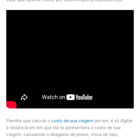
Planilha que calcula o
custo da sua viagem
por km, é só digitar
a distância em km que ela te apresentara o custo de sua
viagem, calculando o desgaste de pneus, troca de óleo,