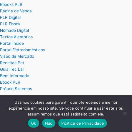
Ebooks PLR
Página de Venda
PLR Digital
PLR Ebook
Nômade Digital
Textos Aleatórios
Portal Índice
Portal Eletrodomésticos
Visão de Mercado
Receitas Pet
Guia Tec Lar
Bem Informado
Ebook PLR
Próprio Sistemas
Usamos cookies para garantir que oferecemos a melhor
Posts
experiência em nosso site. Se você continuar a usar este site,
assumiremos que está satisfeito com ele.
Planilha Excel de Cálculo de Hora Extra
Ok
Não
Política de Privacidade
Planilha Excel para Plano de Cargos e Salários
Planilha de Ordem de Serviço Completa