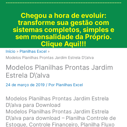
--------------------------------------------------------------------
Chegou a hora de evoluir:
transforme sua gestão com
sistemas completos, simples e
sem mensalidade da Próprio.
Clique Aqui!!!
Início
Planilhas Excel
Modelos Planilhas Prontas Jardim Estrela D\’alva
Modelos Planilhas Prontas Jardim
Estrela D\’alva
24 de março de 2019
/ Por
Planilhas Excel
Modelos Planilhas Prontas Jardim Estrela
D\’alva para Download
Modelos Planilhas Prontas Jardim Estrela
D\’alva para download – Planilha Controle de
Estoque, Controle Financeiro, Planilha Fluxo