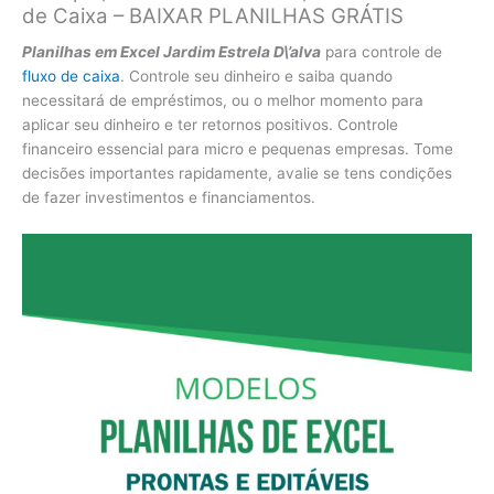
de Caixa – BAIXAR PLANILHAS GRÁTIS
Planilhas em Excel Jardim Estrela D\’alva
para controle de
fluxo de caixa
. Controle seu dinheiro e saiba quando
necessitará de empréstimos, ou o melhor momento para
aplicar seu dinheiro e ter retornos positivos. Controle
financeiro essencial para micro e pequenas empresas. Tome
decisões importantes rapidamente, avalie se tens condições
de fazer investimentos e financiamentos.