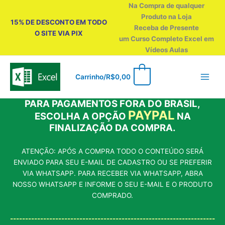
Ir
Na Compra de qualquer
para
Produto na Loja
15% DE DESCONTO EM TODO
o
Receba de Presente
O SITE VIA PIX
conteúdo
um Curso Completo Excel em
Vídeos Aulas
0
Carrinho/
R$
0,00
PARA PAGAMENTOS FORA DO BRASIL,
PAYPAL
ESCOLHA A OPÇÃO
NA
FINALIZAÇÃO DA COMPRA.
ATENÇÃO: APÓS A COMPRA TODO O CONTEÚDO SERÁ
ENVIADO PARA SEU E-MAIL DE CADASTRO OU SE PREFERIR
VIA WHATSAPP. PARA RECEBER VIA WHATSAPP, ABRA
NOSSO WHATSAPP E INFORME O SEU E-MAIL E O PRODUTO
COMPRADO.
--------------------------------------------------------------------